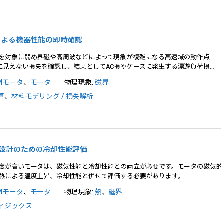
試作による機器性能の即時確認
を対象に弱め界磁や高周波などによって現象が複雑になる高速域の動作点
いて目に見えない損失を確認し、結果としてAC損やケースに発生する漂遊負荷損…
PMモータ
、
モータ
物理現象:
磁界
算
、
材料モデリング / 損失解析
タ磁気設計のための冷却性能評価
度が高いモータは、磁気性能と冷却性能との両立が必要です。モータの磁気
熱による温度上昇、冷却性能と併せて評価する必要があります。
PMモータ
、
モータ
物理現象:
熱
、
磁界
ィジックス