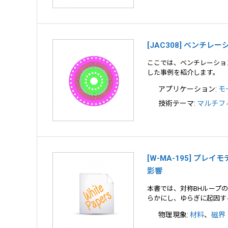
[JAC308] ベン
ここでは、ベンチレーショ
した事例を紹介します。
アプリケーション:
モ
技術テーマ:
マルチフ
[W-MA-195] プ
影響
本書では、対称BHループ
らかにし、ゆらぎに起因す
物理現象:
材料
、
磁界