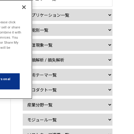

lease click
sell or share
ombine it with
ervices. You
l or Share My
will be
rsonal