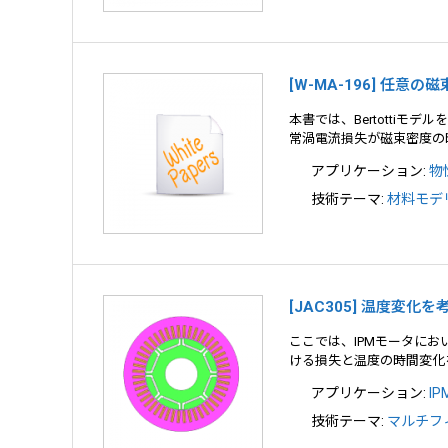
[W-MA-196] 任
本書では、Bertotti
常渦電流損失が磁束密度の
アプリケーション:
物
技術テーマ:
材料モデリ
[JAC305] 温度変
ここでは、IPMモータに
ける損失と温度の時間変化
アプリケーション:
I
技術テーマ:
マルチフ