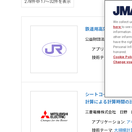
278件中 17〜32件を表示
We collect u
here
to see
鉄道用高効率誘導電動
information 
other inform
公益財団法人 鉄道総合技
have the rig
Personal Info
アプリケーション:
モ
honored.
Cookie Poli
技術テーマ:
大規模計
Change you
シートコイル構造を用
計算による計算時間の
三菱電機株式会社 日野 
アプリケーション:
ア
技術テーマ:
大規模計