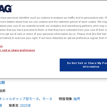

1
2
3
4
5
6
7
…
18
nique personal identifier such as cookies to analyze our traffic and to personalize ads. P
 more details about how we use cookies and the retention period of each cookie. We may 
機の大規模解析
about your use of our website to/with our analytics and advertising partners, who may c
ation that you have provided to them or that they have collected from your use of their s
術研究所 依田 裕史
ht to opt out of sale or share of your personal information by us. Please click [Do Not Sel
rmation] to exercise your right. If we have detected an opt-out preference signal, then it 
ータ
、
誘導機
物理現象:
磁界
cy
算
、
材料モデリング / 損失解析
発表年:
2025年
r sell or share preference
Do Not Sell or Share My Pe
Information
いたコアレスアキシャルギャップモーターのコイル渦損低減と並列
比較
辰郎
キシャルギャップ型モータ
、
モータ
物理現象:
磁界
算
発表年:
2025年