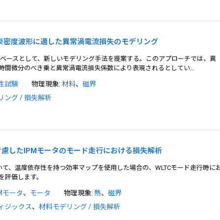
意の磁束密度波形に適した異常渦電流損失のモデリング
モデルをベースとして、新しいモデリング手法を提案する。このアプローチでは、異
時間微分のべき乗と異常渦電流損失係数により表現されるとしてい…
性試験
物理現象:
材料
、
磁界
ング / 損失解析
化を考慮したIPMモータのモード走行における損失解析
おいて、温度依存性を持つ効率マップを使用した場合の、WLTCモード走行時に
を評価します。
PMモータ
、
モータ
物理現象:
熱
、
磁界
ィジックス
、
材料モデリング / 損失解析