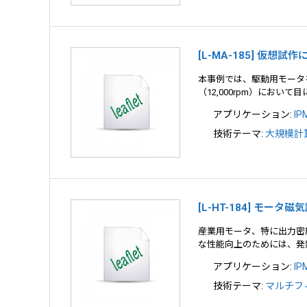
[L-MA-185] 仮想
本事例では、駆動用モータ
（12,000rpm）にお
アプリケーション:
I
技術テーマ:
大規模計
[L-HT-184] モー
産業用モータ、特に出力密
な性能向上のためには、発
アプリケーション:
I
技術テーマ:
マルチフ