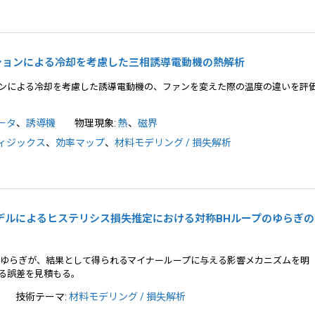
チレーションによる冷却を考慮した三相誘導電動機の熱解析
ンによる冷却を考慮した誘導電動機の、ファンを変えた際の温度の違いを評
ータ
、
誘導機
物理現象:
熱
、
磁界
ィジックス
、
効率マップ
、
材料モデリング / 損失解析
レイモデルによるヒステリシス損失推定における対称BHループのゆらぎの
のゆらぎが、結果として得られるマイナーループに与える影響メカニズムを明
る誤差を見積もる。
技術テーマ:
材料モデリング / 損失解析