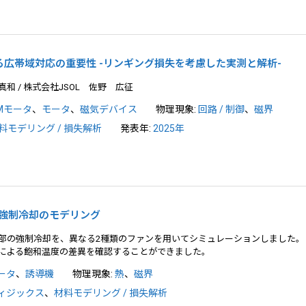
広帯域対応の重要性 -リンギング損失を考慮した実測と解析-
和 / 株式会社JSOL 佐野 広征
PMモータ
、
モータ
、
磁気デバイス
物理現象:
回路 / 制御
、
磁界
料モデリング / 損失解析
発表年:
2025年
による強制冷却のモデリング
部の強制冷却を、異なる2種類のファンを用いてシミュレーションしました。
による飽和温度の差異を確認することができました。
ータ
、
誘導機
物理現象:
熱
、
磁界
ィジックス
、
材料モデリング / 損失解析