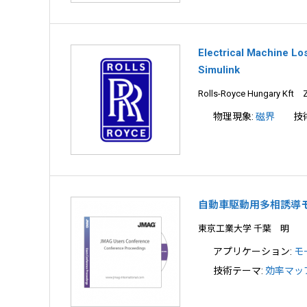
Electrical Machine L
Simulink
Rolls-Royce Hungary Kft Z
物理現象:
磁界
技
自動車駆動用多相誘導
東京工業大学 千葉 明
アプリケーション:
モ
技術テーマ:
効率マッ