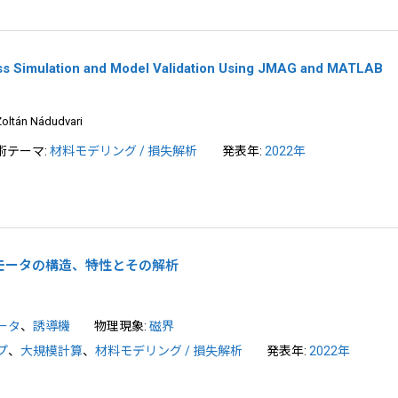
oss Simulation and Model Validation Using JMAG and MATLAB
oltán Nádudvari
術テーマ:
材料モデリング / 損失解析
発表年:
2022年
モータの構造、特性とその解析
ータ
、
誘導機
物理現象:
磁界
プ
、
大規模計算
、
材料モデリング / 損失解析
発表年:
2022年