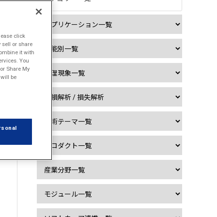

lease click
sell or share
ombine it with
ervices. You
l or Share My
will be
rsonal