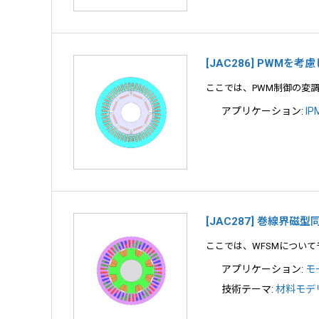
[JAC286] PWM
ここでは、PWM制御の変
アプリケーション:
I
[JAC287] 巻線界
ここでは、WFSMについ
アプリケーション:
モ
技術テーマ:
材料モデリ