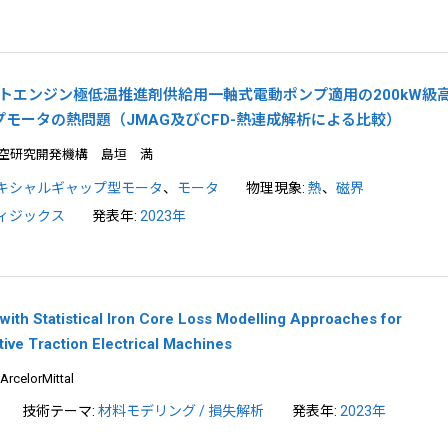
ットエンジン極低温推進剤供給用一軸式電動ポンプ適用の200kW級
モータの熱問題（JMAG及びCFD-熱連成解析による比較）
空研究開発機構 島垣 満
キシャルギャップ型モータ
、
モータ
物理現象:
熱
、
磁界
ィジックス
発表年:
2023年
ith Statistical Iron Core Loss Modelling Approaches for
tive Traction Electrical Machines
ArcelorMittal
技術テーマ:
材料モデリング / 損失解析
発表年:
2023年