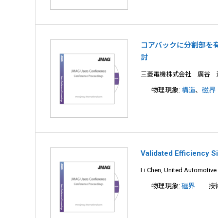
コアバックに分割部を
討
三菱電機株式会社 廣谷 
物理現象:
構造
、
磁界
Validated Efficiency 
Li Chen, United Automotive 
物理現象:
磁界
技