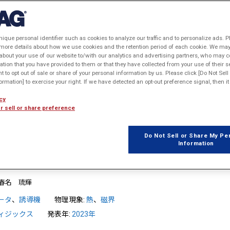
1
2
3
4
5
6
7
8
9
…
18
nique personal identifier such as cookies to analyze our traffic and to personalize ads. P
 more details about how we use cookies and the retention period of each cookie. We may 
タ構造の損失検討
about your use of our website to/with our analytics and advertising partners, who may c
ation that you have provided to them or that they have collected from your use of their s
式会社 三須 大輔
ht to opt out of sale or share of your personal information by us. Please click [Do Not Sel
rmation] to exercise your right. If we have detected an opt-out preference signal, then it 
ータ
、
誘導機
物理現象:
磁界
技術テーマ:
大規模計算
cy
r sell or share preference
Do Not Sell or Share My Pe
Information
用いた誘導機の連成解析
春名 琉輝
ータ
、
誘導機
物理現象:
熱
、
磁界
ィジックス
発表年:
2023年