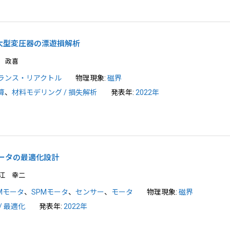
大型変圧器の漂遊損解析
 政喜
ランス・リアクトル
物理現象:
磁界
算
、
材料モデリング / 損失解析
発表年:
2022年
ータの最適化設計
江 幸二
PMモータ
、
SPMモータ
、
センサー
、
モータ
物理現象:
磁界
/ 最適化
発表年:
2022年