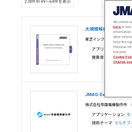
278件中 49〜64件を表示

We collect u
here
to see
大規模解析によるモー
information 
other inform
東芝インフラシステムズ株
have the rig
Personal Info
アプリケーション:
モ
honored.
Cookie Poli
発表年:
2023年
Change you
JMAG-Expressを
株式会社帝国電機製作所 
アプリケーション:
モ
技術テーマ:
マルチフ