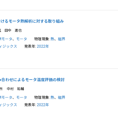
おけるモータ熱解析に対する取り組み
社 田中 進也
PMモータ
、
モータ
物理現象:
熱
、
磁界
ィジックス
発表年:
2022年
み合わせによるモータ温度評価の検討
所 中村 祐輔
PMモータ
、
モータ
物理現象:
熱
、
磁界
ィジックス
発表年:
2022年