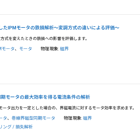
を考慮したIPMモータの鉄損解析～変調方式の違いによる評価～
調方式を変えたときの鉄損への影響を評価します。
PMモータ
、
モータ
物理現象:
磁界
磁型同期モータの最大効率を得る電流条件の解析
てモータ出力を一定とした場合の、界磁電流に対するモータ効率を求めます。
ータ
、
巻線界磁型同期モータ
物理現象:
磁界
ング / 損失解析