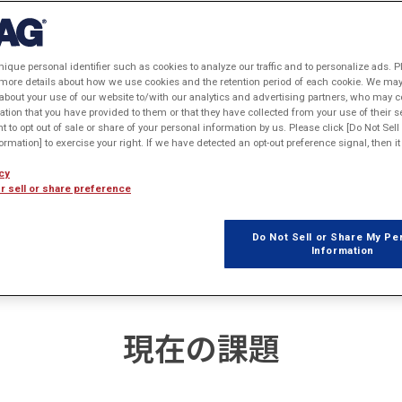
ジニアと、電磁界解析の技術を求める企業をつなぐ試み
nique personal identifier such as cookies to analyze our traffic and to personalize ads. P
アを探されている企業の皆様に向けてご紹介します。
 more details about how we use cookies and the retention period of each cookie. We may 
about your use of our website to/with our analytics and advertising partners, who may c
ation that you have provided to them or that they have collected from your use of their s
ht to opt out of sale or share of your personal information by us. Please click [Do Not Sel
rmation] to exercise your right. If we have detected an opt-out preference signal, then it 
cy
r sell or share preference
Do Not Sell or Share My Pe
Information
現在の課題