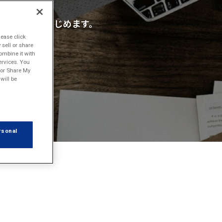
をJMAGがはじめます。
lease click
sell or share
ombine it with
ervices. You
l or Share My
will be
rsonal