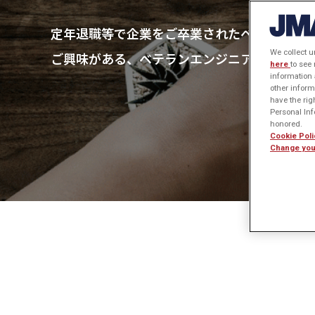
定年退職等で企業をご卒業されたベテランエン
We collect u
ご興味がある、ベテランエンジニア、エンジニ
here
to see
information 
other inform
have the rig
Personal Info
honored.
Cookie Poli
Change you