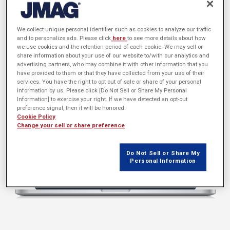
We collect unique personal identifier such as cookies to analyze our traffic
and to personalize ads. Please click
here
to see more details about how
we use cookies and the retention period of each cookie. We may sell or
share information about your use of our website to/with our analytics and
advertising partners, who may combine it with other information that you
have provided to them or that they have collected from your use of their
services. You have the right to opt out of sale or share of your personal
information by us. Please click [Do Not Sell or Share My Personal
Information] to exercise your right. If we have detected an opt-out
preference signal, then it will be honored.
Cookie Policy
Change your sell or share preference
Do Not Sell or Share My
Personal Information