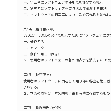
一．第三者にソフトウェアの使用権を許諾する権利
二．第三者にソフトウェアを貸与および譲渡する権利
三．ソフトウェアの翻案等により二次的著作物を創作し
第5条（著作権表示）
JSOLは、JSOLの著作権を示すためにソフトウェアに
一．著作者名
二．ｃマーク
三．創作年月日（西暦）
２．使用者はソフトウェアの著作権表示を消去または改
第6条（秘密保持）
使用者はソフトウエアに関連して知り得た秘密を第三者
了承する。
２．本条の義務は、本契約終了後も有効に存続するもの
第7条（権利義務の処分）