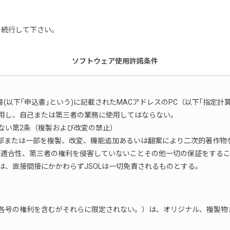
を続行して下さい。
ソフトウェア使用許諾条件
(以下｢申込書｣という)に記載されたMACアドレスのPC（以下｢指定
用し、自己または第三者の業務に使用してはならない。
ない第2条（複製および改変の禁止）
部または一部を複製、改変、機能追加あるいは翻案により二次的著作物
への適合性、第三者の権利を侵害していないことその他一切の保証をする
、直接間接にかかわらずJSOLは一切免責されるものとする。
各号の権利を含むがそれらに限定されない。）は、オリジナル、複製物ま