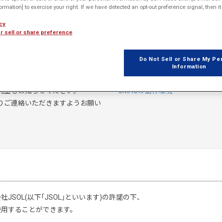
rmation] to exercise your right. If we have detected an opt-out preference signal, then it 
提供物
cy
JMAG-Designer トライアル版
r sell or share preference
かじめご了承願います。
※ １か月ご利用いただけます。
※ JMAGセルフラーニングシス
Do Not Sell or Share My Pe
Information
からお申込みをお願いします。研
動作環境
究室もお知らせください。
JMAGの動作環境
りご連絡いただきますようお願い
SOL(以下｢JSOL｣といいます)の許諾の下、
使用することができます。