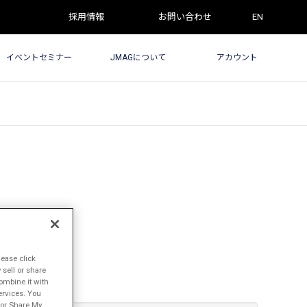
採用情報
お問い合わせ
EN
イベントセミナー
JMAGについて
アカウント
lease click
sell or share
ombine it with
ervices. You
l or Share My