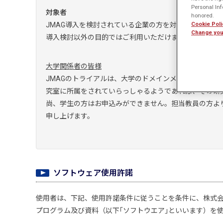
Personal Info
対象者
honored.
Cookie Poli
JMAG導入を検討されている企業の方を対象とします。
Change you
導入検討以外の目的ではご利用いただけませんのであら
大学関係者の皆様
JMAGのトライアルは、大学のドメインメールアドレス
究室に所属をされていらっしゃるようであれば、その研
尚、学生の方はお申込みができません。担当教員の方よ
申し上げます。
ソフトウェア使用許諾
使用者は、下記、使用許諾条件に従うことを条件に、株式会社J
プログラム及び資料（以下｢ソフトウエア｣といいます）を