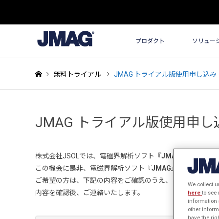
プロダクト
ソリュー
無料トライアル
JMAG トライアル版使用申し込み
JMAG トライアル版使用申し
株式会社JSOLでは、電磁界解析ソフト『
JMAG
』の1ヶ月
この機会に是非、電磁界解析ソフト『
JMAG
』の
洗練された
ご希望の方は、下記の内容をご確認のうえ、お申し込みフ
We collect u
内容を確認後、ご連絡いたします。
here
to see
information 
other inform
have the rig