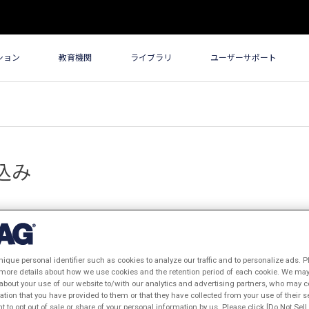
ション
教育機関
ライブラリ
ユーザーサポート
込み
間無料トライアル版をご希望の方にお送りしております。
Pre/Post、高速な解析ソルバー
をお試しください。
ォームよりお申し込みください。
nique personal identifier such as cookies to analyze our traffic and to personalize ads. P
 more details about how we use cookies and the retention period of each cookie. We may 
about your use of our website to/with our analytics and advertising partners, who may c
ation that you have provided to them or that they have collected from your use of their s
ht to opt out of sale or share of your personal information by us. Please click [Do Not Sel