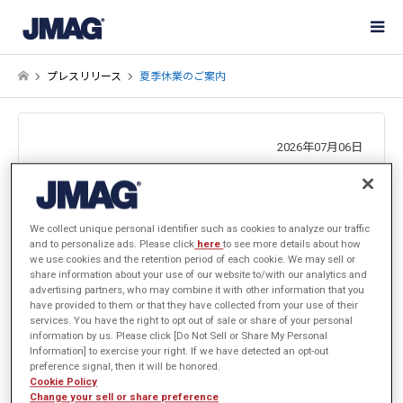
プレスリリース
夏季休業のご案内
2026年07月06日
株式会社JSOL
JMAGビジネスカンパニー
We collect unique personal identifier such as cookies to analyze our traffic
and to personalize ads. Please click
here
to see more details about how
we use cookies and the retention period of each cookie. We may sell or
夏季休業のご案内
share information about your use of our website to/with our analytics and
advertising partners, who may combine it with other information that you
have provided to them or that they have collected from your use of their
services. You have the right to opt out of sale or share of your personal
information by us. Please click [Do Not Sell or Share My Personal
平素は格別のご高配を賜り、厚く御礼申し上げます。
Information] to exercise your right. If we have detected an opt-out
preference signal, then it will be honored.
Cookie Policy
誠に勝手ながら、ユーザーサポート業務等を以下の期間休業
Change your sell or share preference