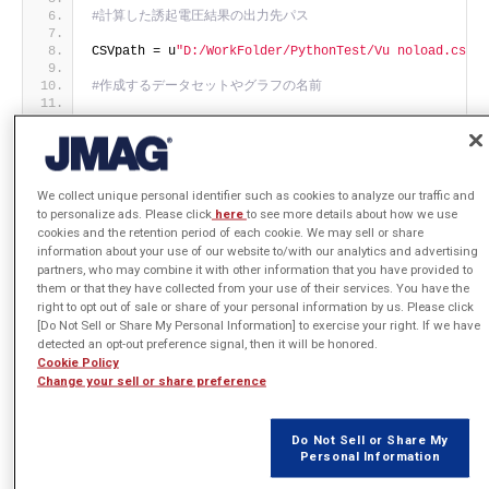
#計算した誘起電圧結果の出力先パス
CSVpath = u
"D:/WorkFolder/PythonTest/Vu noload.csv"
#作成するデータセットやグラフの名前
Name = u
"Vu noload"
#[FEMコイルの鎖交磁束]結果データオブジェクトを取得
CoilFlux = 
We collect unique personal identifier such as cookies to analyze our traffic and
app.
GetCurrentStudy
()
.
GetResultTable
()
.
GetData
(
"FEMCo
to personalize ads. Please click
here
to see more details about how we use
cookies and the retention period of each cookie. We may sell or share
#参照したい[FEMコイルの鎖交磁束]データの列IDを指定
information about your use of our website to/with our analytics and advertising
partners, who may combine it with other information that you have provided to
col_CoilFlux = 
0
them or that they have collected from your use of their services. You have the
right to opt out of sale or share of your personal information by us. Please click
app = designer.
GetApplication
()
[Do Not Sell or Share My Personal Information] to exercise your right. If we have
detected an opt-out preference signal, then it will be honored.
#ステップコントロールの[ステップ刻みの定義タイプ]設定を取得
Cookie Policy
Change your sell or share preference
flg = 
app.
GetCurrentStudy
()
.
GetStep
()
.
GetFlagAsString
(
u
"Ste
#[ステップ刻みの定義タイプ]が"等間隔"なら誘起電圧の計算処理
Do Not Sell or Share My
らエラー処理する。
Personal Information
if
 flg == u
"Uniform"
: