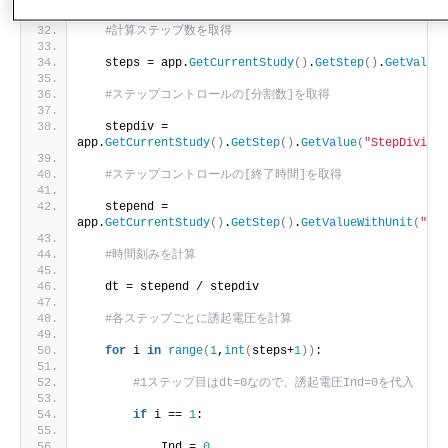
#計算ステップ数を取得
   steps = app.
GetCurrentStudy
()
.
GetStep
()
.
GetValue
(
#ステップコントロールの[分割数]を取得
   stepdiv = 
app.
GetCurrentStudy
()
.
GetStep
()
.
GetValue
(
"StepDivisio
#ステップコントロールの[終了時間]を取得
   stepend = 
app.
GetCurrentStudy
()
.
GetStep
()
.
GetValueWithUnit
(
"End
#時間刻みを計算
   dt = stepend / stepdiv
#各ステップごとに誘起電圧を計算
for
 i 
in
range
(
1
,
int
(
steps+
1
))
:
#1ステップ目はdt=0なので、誘起電圧Ind=0を代入
if
 i == 
1
:
           Ind = 
0