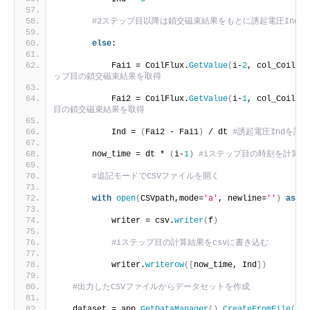
#2ステップ目以降は鎖交磁束結果をもとに誘起電圧Indを
else
:
           Fai1 = CoilFlux.
GetValue
(
i-
2
, col_CoilFlu
ップ目の鎖交磁束結果を取得
           Fai2 = CoilFlux.
GetValue
(
i-
1
, col_CoilFlu
目の鎖交磁束結果を取得
           Ind = 
(
Fai2 - Fai1
)
 / dt 
#誘起電圧Indを計算
       now_time = dt * 
(
i-
1
)
#iステップ目の時刻を計算
#追記モードでCSVファイルを開く
with
open
(
CSVpath,mode=
'a'
, newline=
''
)
as
 f:
           writer = csv.
writer
(
f
)
#iステップ目の計算結果をcsvに書き込む
           writer.
writerow
([
now_time, Ind
])
#出力したCSVファイルからデータセットを作成
   dataset = app.
GetDataManager
()
.
CreateFromFile
(
CSV