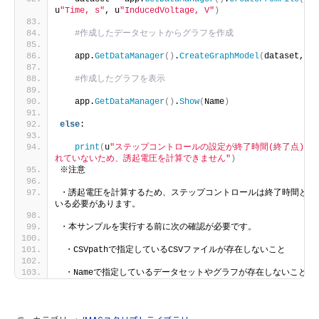
u
"Time, s"
, u
"InducedVoltage, V"
)
#作成したデータセットからグラフを作成
   app.
GetDataManager
()
.
CreateGraphModel
(
dataset, Na
#作成したグラフを表示
   app.
GetDataManager
()
.
Show
(
Name
)
else
:
print
(
u
"ステップコントロールの設定が終了時間(終了点)と
れていないため、誘起電圧を計算できません"
)
※注意
・誘起電圧を計算するため、ステップコントロールは終了時間と分
いる必要があります。
・本サンプルを実行する前に次の確認が必要です。
 ・CSVpathで指定しているCSVファイルが存在しないこと
 ・Nameで指定しているデータセットやグラフが存在しないこと。