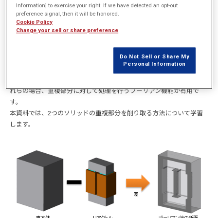
はじめに
Information] to exercise your right. If we have detected an opt-out
preference signal, then it will be honored.
Cookie Policy
Change your sell or share preference
複雑な形状の作成時、部品同士の意図しない干渉が発生する場合があ
ります。干渉部分を削除できれば、形状を再作成する工数を削減でき
Do Not Sell or Share My
ます。また、複雑な形状の周囲に元の部品を包む新たな部品を作成し
Personal Information
たい場合、干渉を無視した部品を追加した後に元の複雑な形状を削り
取れば、元の部品を包み込む形状を作成し易くなります（図a）。こ
れらの場合、重複部分に対して処理を行うブーリアン機能が有用で
す。
本資料では、2つのソリッドの重複部分を削り取る方法について学習
します。