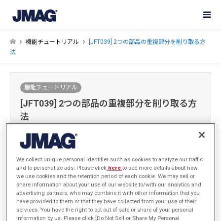
機能チュートリアル
[JFT039] 2つの部品の重複部分を削り取る方
法
機能チュートリアル
[JFT039] 2つの部品の重複部分を削り取る方
法
2022-09-09 / 最終更新日：2024-04-30
We collect unique personal identifier such as cookies to analyze our traffic
サインイン
するとデータがダウンロードできます
and to personalize ads. Please click
here
to see more details about how
we use cookies and the retention period of each cookie. We may sell or
手順・サンプルデータ
share information about your use of our website to/with our analytics and
advertising partners, who may combine it with other information that you
have provided to them or that they have collected from your use of their
services. You have the right to opt out of sale or share of your personal
information by us. Please click [Do Not Sell or Share My Personal