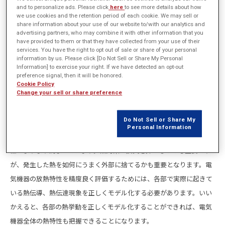
and to personalize ads. Please click
here
to see more details about how
we use cookies and the retention period of each cookie. We may sell or
share information about your use of our website to/with our analytics and
advertising partners, who may combine it with other information that you
have provided to them or that they have collected from your use of their
services. You have the right to opt out of sale or share of your personal
information by us. Please click [Do Not Sell or Share My Personal
Information] to exercise your right. If we have detected an opt-out
preference signal, then it will be honored.
Cookie Policy
Change your sell or share preference
Do Not Sell or Share My
Personal Information
近年、電気機器が小型化、高出力化が進められており、熱対策の重要
性がますます高まっています。熱対策は損失を抑えることも重要です
が、発生した熱を如何にうまく外部に捨てるかも重要となります。電
気機器の放熱特性を精度良く評価するためには、各部で実際に起きて
いる熱伝導、熱伝達現象を正しくモデル化する必要があります。いい
かえると、各部の熱挙動を正しくモデル化することができれば、電気
機器全体の熱特性も把握できることになります。