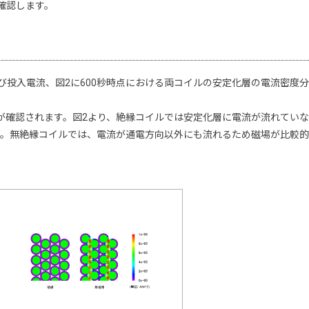
確認します。
び投入電流、図2に600秒時点における両コイルの安定化層の電流密度
が確認されます。図2より、絶縁コイルでは安定化層に電流が流れてい
す。無絶縁コイルでは、電流が通電方向以外にも流れるため磁場が比較