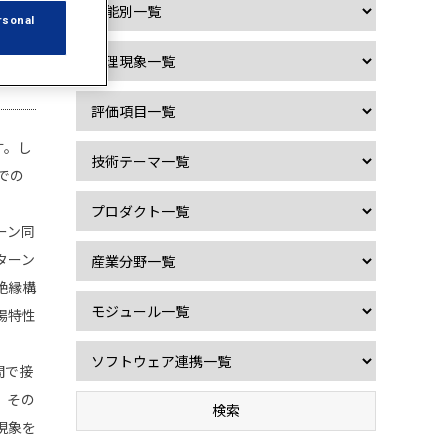
rsonal
データ
す。し
での
。
ーン同
ターン
絶縁構
場特性
間で接
。その
現象を