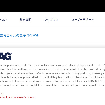
ション
教育機関
ライブラリ
ユーザーサポート
無絶縁超電導コイルの電圧特性解析
nique personal identifier such as cookies to analyze our traffic and to personalize ads. P
 more details about how we use cookies and the retention period of each cookie. We may 
about your use of our website to/with our analytics and advertising partners, who may c
縁超電導コイルの電圧特性解析
ation that you have provided to them or that they have collected from your use of their s
ht to opt out of sale or share of your personal information by us. Please click [Do Not Sel
rmation] to exercise your right. If we have detected an opt-out preference signal, then it 
cy
r sell or share preference
サインイン
するとデータがダウンロードで