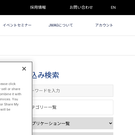
採用情報
お問い合わせ
EN
イベントセミナー
JMAGについて
アカウント
絞込み検索
lease click
sell or share
ombine it with
ervices. You
l or Share My
カテゴリー一覧
will be
きます