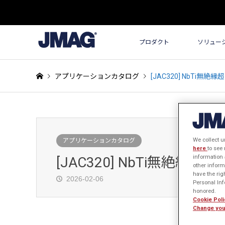
プロダクト
ソリュー
アプリケーションカタログ
[JAC320] NbTi
We collect u
アプリケーションカタログ
here
to see
information 
[JAC320] NbTi無絶
other inform
have the rig
2026-02-06
Personal Info
honored.
Cookie Poli
Change you