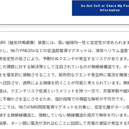
Do Not Sell or Share My Pe
アプリケーションノート / モデル
Information
MRI（磁気共鳴画像）装置には、高い磁場均一性と安定性が求められま
かし、NbTiやNb3Snなどの低温超電導マグネットは、液体ヘリウム温度
熱安定性の低さにより、予期せぬクエンチが発生するリスクがあります
この課題に対する解決策として注目されているのが無絶縁構造です。タ
士を電気的に接触させることで、局所的なクエンチ発生時に電流を隣接
へ迂回させ、過熱による損傷を防ぐことが可能と考えられています。無
造は、クエンチリスク低減というメリットを持つ一方で、充電挙動や磁
に不確かさを生じさせるため、設計段階での精密な解析が不可欠です。
ここでは、NbTiのMRI用超電導マグネットを対象に、安定化層がターン
触する無絶縁構造と、接触していない絶縁構造の両方で解析を行います
結果、ターン間に電流が流れ込むことに起因して充電の遅延が発生する