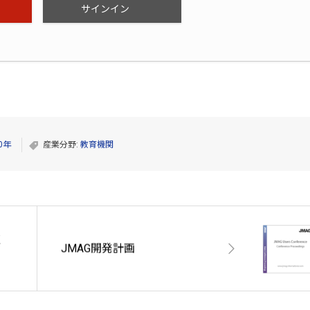
サインイン
0年
産業分野:
教育機関
く
JMAG開発計画