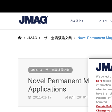
プロダクト
ソリュー
JMAGユーザー会講演論文集
Novel Permanent Mag
JMAGユーザー会講演論文集
We collect u
Novel Permanent Magnet B
here
to see
information 
Applications
other inform
have the rig
2011-01-17
発表年: 2010年
Personal Info
honored.
Cookie Poli
Change you