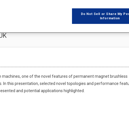
Do Not Sell or Share My Pe
Information
 UK
 machines, one of the novel features of permanent magnet brushless
. In this presentation, selected novel topologies and performance feat
sented and potential applications highlighted.