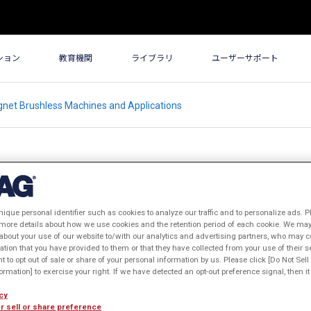
ション
教育機関
ライブラリ
ユーザーサポート
net Brushless Machines and Applications
nique personal identifier such as cookies to analyze our traffic and to personalize ads. P
rushless Machines and
 more details about how we use cookies and the retention period of each cookie. We may 
about your use of our website to/with our analytics and advertising partners, who may c
ation that you have provided to them or that they have collected from your use of their s
ht to opt out of sale or share of your personal information by us. Please click [Do Not Sel
rmation] to exercise your right. If we have detected an opt-out preference signal, then it 
cy
r sell or share preference