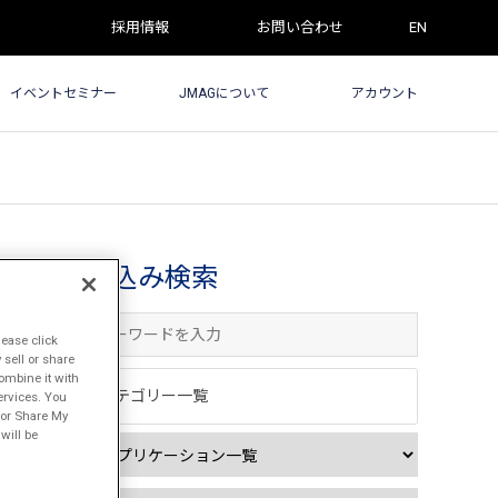
採用情報
お問い合わせ
EN
イベントセミナー
JMAGについて
アカウント
絞込み検索
lease click
sell or share
ombine it with
カテゴリー一覧
ervices. You
l or Share My
will be