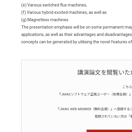
(e) Various switched flux machines,
(f) Various hybrid excited machines, as well as
(g) Magnetless machines.
The presentation emphasis will be on some permanent magne
applications, as well as their advantages and disadvantage
concepts can be generated by utilising the novel features o
講演論文を閲覧いた
こちら
『JMAGソフトウェア正規ユーザー（有償会員）』ま
『JMAG WEB MEMBER（無料会員）』へ登
登録されていない方は「