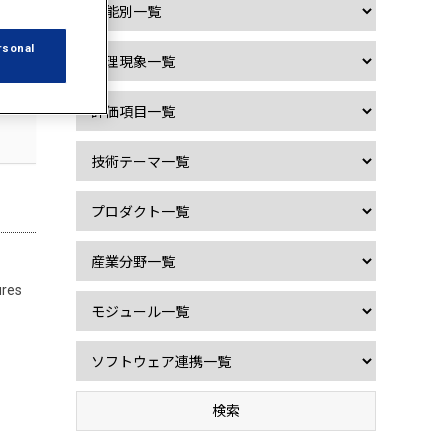
rsonal
ures