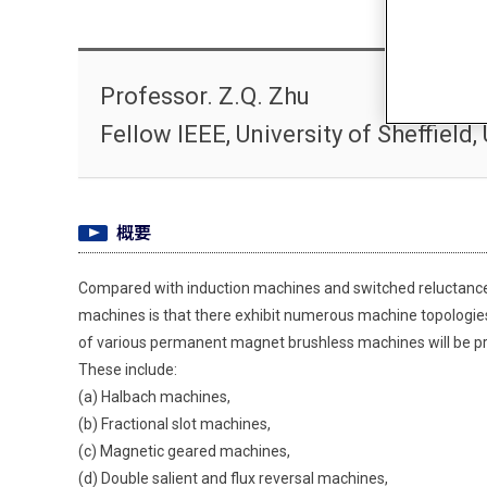
Professor. Z.Q. Zhu
Fellow IEEE, University of Sheffield,
概要
Compared with induction machines and switched reluctance
machines is that there exhibit numerous machine topologies
of various permanent magnet brushless machines will be pre
These include:
(a) Halbach machines,
(b) Fractional slot machines,
(c) Magnetic geared machines,
(d) Double salient and flux reversal machines,