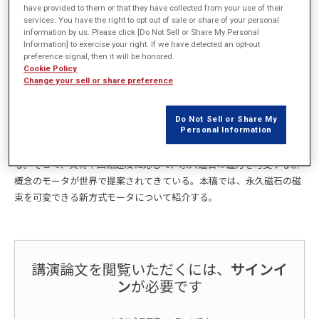
have provided to them or that they have collected from your use of their
概要
services. You have the right to opt out of sale or share of your personal
information by us. Please click [Do Not Sell or Share My Personal
Information] to exercise your right. If we have detected an opt-out
電気機器や電気自動車(ＥＶ)を省エネルギーにするためには、モータ
preference signal, then it will be honored.
の消費電力量電量の低減が重要となる。これらの装置に適用されるモ
Cookie Policy
Change your sell or share preference
ータは可変速で運転される。さらに定常状態では軽負荷、起動時は高
負荷で駆動される。永久磁石モータは定格出力点では高効率で運転で
きる。しかし、永久磁石の大きな磁束は多量の鉄損を発生するので、
Do Not Sell or Share My
Personal Information
軽負荷や高速回転域においてはモータの効率は低下する。また、高速
域で電圧を抑制するための弱め磁束制御は銅損と高周波鉄損を増加す
る。そこで、負荷や回転速度に応じて、永久磁石の磁力を可変する新
概念のモータが世界で提案されてきている。本稿では、永久磁石の磁
束を可変できる新方式モータについて紹介する。
講演論文を閲覧いただくには、
サインイ
ン
が必要です