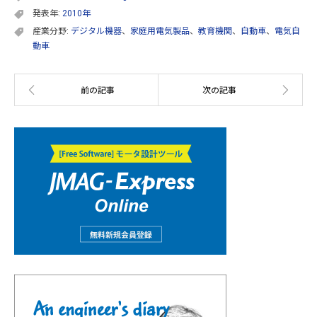
発表年:
2010年
産業分野:
デジタル機器
、
家庭用電気製品
、
教育機関
、
自動車
、
電気自
動車