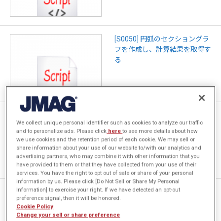
[S0050] 円弧のセクショングラ
フを作成し、計算結果を取得す
る
[S0049] 次数低減モデルでの効
We collect unique personal identifier such as cookies to analyze our traffic
率マップスタディで応答値テー
and to personalize ads. Please click
here
to see more details about how
ブル作成を設定する
we use cookies and the retention period of each cookie. We may sell or
share information about your use of our website to/with our analytics and
advertising partners, who may combine it with other information that you
have provided to them or that they have collected from your use of their
services. You have the right to opt out of sale or share of your personal
information by us. Please click [Do Not Sell or Share My Personal
Information] to exercise your right. If we have detected an opt-out
[S0048] 最適化におけるパラメ
preference signal, then it will be honored.
ータ変数範囲を設定する
Cookie Policy
Change your sell or share preference