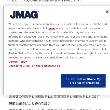
トに対して、2次元高調波振幅の応答値を作成します。
前提条件
We collect unique personal identifier such as cookies to analyze our traffic and
磁界過渡応答解析スタディが1つ以上作成されていること
to personalize ads. Please click
here
to see more details about how we use
cookies and the retention period of each cookie. We may sell or share
このスクリプト例では、プロジェクトツリー上でアクティブな磁界
information about your use of our website to/with our analytics and advertising
partners, who may combine it with other information that you have provided to
過渡応答スタディに対して実行している
them or that they have collected from your use of their services. You have the
セクショングラフの定義が作成済みであり、そのタイトルが既知で
right to opt out of sale or share of your personal information by us. Please click
[Do Not Sell or Share My Personal Information] to exercise your right. If we have
あること
detected an opt-out preference signal, then it will be honored.
Cookie Policy
2次元高調波振幅の応答値はJMAG-Designer v25.0以降で使用可能
Change your sell or share preference
スクリプトにおける設定内容
Do Not Sell or Share My
Personal Information
2次元高調波振幅を計算する応答値のパラメータを作成
周波数の次数を1, 周期性を1/2, 空間次数を1, 周期性を1/2に設定
時間範囲の始点と終点を設定