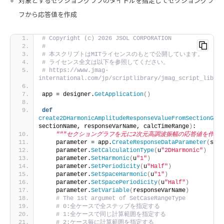
対象とするセクショングラフのタイトルを指定してセクショングラ
フから応答値を作成
# Copyright (c) 2026 JSOL CORPORATION
#
# 本スクリプトはMITライセンスのもとで公開しています。
# ライセンス全文は以下を参照してください。
# https://www.jmag-
international.com/jp/scriptlibrary/jmag_script_librar
app = designer.
GetApplication
()
def
create2DHarmonicAmplitudeResponseValueFromSectionGrap
sectionName, responseVarName, calcTimeRange
)
:
"""セクショングラフを元に2次元高調波振幅の応答値を作成す
    parameter = app.
CreateResponseDataParameter
(
sect
    parameter.
SetCalculationType
(
u
"2DHarmonic"
)
    parameter.
SetHarmonic
(
u
"1"
)
    parameter.
SetPeriodicity
(
u
"Half"
)
    parameter.
SetSpaceHarmonic
(
u
"1"
)
    parameter.
SetSpacePeriodicity
(
u
"Half"
)
    parameter.
SetVariable
(
responseVarName
)
# The 1st argumet of SetCaseRangeType
# 0:全ケースで全ステップを指定する
# 1:全ケースで同じ計算範囲を指定する
# 2:ケース毎に計算範囲を指定する