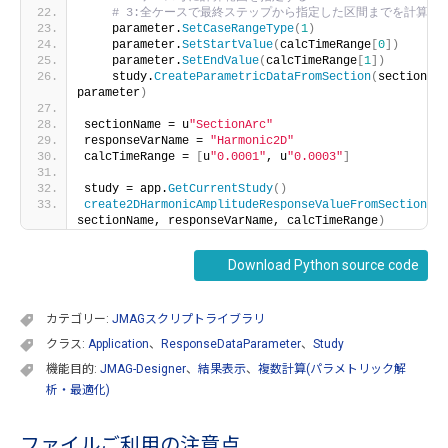
# 3:全ケースで最終ステップから指定した区間までを計算対
    parameter.
SetCaseRangeType
(
1
)
    parameter.
SetStartValue
(
calcTimeRange
[
0
])
    parameter.
SetEndValue
(
calcTimeRange
[
1
])
    study.
CreateParametricDataFromSection
(
sectionNam
parameter
)
sectionName = u
"SectionArc"
responseVarName = 
"Harmonic2D"
calcTimeRange = 
[
u
"0.0001"
, u
"0.0003"
]
study = app.
GetCurrentStudy
()
create2DHarmonicAmplitudeResponseValueFromSectionGra
sectionName, responseVarName, calcTimeRange
)
Download Python source code
カテゴリー:
JMAGスクリプトライブラリ
クラス:
Application
、
ResponseDataParameter
、
Study
機能目的:
JMAG-Designer
、
結果表示
、
複数計算(パラメトリック解
析・最適化)
ファイルご利用の注意点