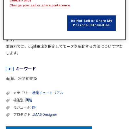
Cookie Policy
Change your sell or share preference
3相同期モータは3相交流電流によって駆動し、電流波形は電流振幅と
電流位相で定義されます。一方で、電流制御を行う場合は回転子と同
期して回転するdq座標系で考えられることがあり、電流を直流電流で
Do Not Sell or Share My
Personal Information
あるdq軸電流として定義したいという要求があります。JMAGでは回
路の制御素子を使用することで、容易に2相3相変換を行うことが出来
ます。
本資料では、dq軸電流を指定してモータを駆動する方法について学習
します。
キーワード
dq軸、2相3相変換
カテゴリー:
機能チュートリアル
機能別:
回路
モジュール:
DP
プロダクト:
JMAG-Designer