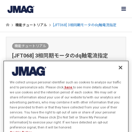
機能チュートリアル
[JFT068] 3相同期モータのdq軸電流指定
機能チュートリアル
[JFT068] 3相同期モータのdq軸電流指定
2019-06-17 / 最終更新日：2021-05-17
We collect unique personal identifier such as cookies to analyze our traffic
サインイン
するとデータがダウンロードできます
and to personalize ads. Please click
here
to see more details about how
we use cookies and the retention period of each cookie. We may sell or
手順・サンプルデータ
share information about your use of our website to/with our analytics and
advertising partners, who may combine it with other information that you
have provided to them or that they have collected from your use of their
services. You have the right to opt out of sale or share of your personal
information by us. Please click [Do Not Sell or Share My Personal
はじめに
Information] to exercise your right. If we have detected an opt-out
preference signal, then it will be honored.