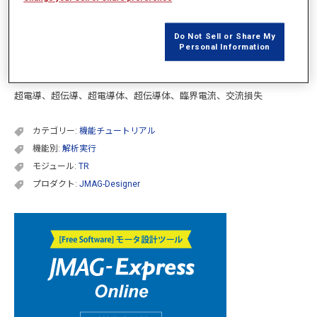
JMAGでは、超電導体の交流損失を評価できます。
本資料では、JMAGで超電導体の解析を実行する手順を学習します。
Do Not Sell or Share My
Personal Information
キーワード
超電導、超伝導、超電導体、超伝導体、臨界電流、交流損失
カテゴリー:
機能チュートリアル
機能別:
解析実行
モジュール:
TR
プロダクト:
JMAG-Designer