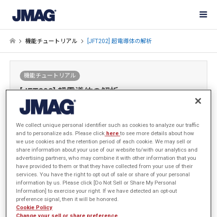
機能チュートリアル
[JFT202] 超電導体の解析
機能チュートリアル
[JFT202] 超電導体の解析
2025-04-28 / 最終更新日：2025-09-10
We collect unique personal identifier such as cookies to analyze our traffic
and to personalize ads. Please click
here
to see more details about how
サインイン
するとデータがダウンロードできます
we use cookies and the retention period of each cookie. We may sell or
share information about your use of our website to/with our analytics and
手順・サンプルデータ
advertising partners, who may combine it with other information that you
have provided to them or that they have collected from your use of their
services. You have the right to opt out of sale or share of your personal
information by us. Please click [Do Not Sell or Share My Personal
Information] to exercise your right. If we have detected an opt-out
はじめに
preference signal, then it will be honored.
Cookie Policy
Change your sell or share preference