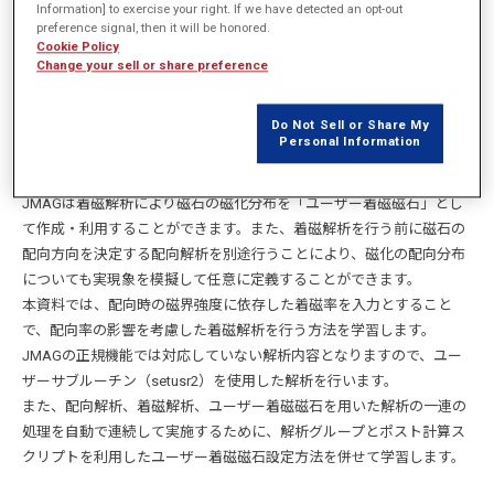
Information] to exercise your right. If we have detected an opt-out
磁石の成形段階では、配向器のコイルに電流を通電し、被着磁体に磁
preference signal, then it will be honored.
Cookie Policy
界を印加しながら熱や圧力を加えて、磁化方向を揃えながら成形しま
Change your sell or share preference
す。このとき、磁石の種類によっては配向時の磁場強度によって配向
率（どの程度磁区の方向が揃っているかの指標）が大きく変わり、そ
Do Not Sell or Share My
の後の着磁時の着磁率にまで影響が及びます。次に、成形済みの磁石
Personal Information
を着磁器に設置し、コイルに着磁電流を通電し、被着磁体に磁界を印
加することで着磁し、磁石が完成します。
JMAGは着磁解析により磁石の磁化分布を「ユーザー着磁磁石」とし
て作成・利用することができます。また、着磁解析を行う前に磁石の
配向方向を決定する配向解析を別途行うことにより、磁化の配向分布
についても実現象を模擬して任意に定義することができます。
本資料では、配向時の磁界強度に依存した着磁率を入力とすること
で、配向率の影響を考慮した着磁解析を行う方法を学習します。
JMAGの正規機能では対応していない解析内容となりますので、ユー
ザーサブルーチン（setusr2）を使用した解析を行います。
また、配向解析、着磁解析、ユーザー着磁磁石を用いた解析の一連の
処理を自動で連続して実施するために、解析グループとポスト計算ス
クリプトを利用したユーザー着磁磁石設定方法を併せて学習します。