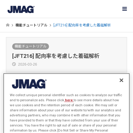
機能チュートリアル
[JFT216] 配向率を考慮した着磁解析
機能チュートリアル
[JFT216] 配向率を考慮した着磁解析
2026-03-26
サインイン
するとデータがダウンロードできます
手順・サンプルデータ
We collect unique personal identifier such as cookies to analyze our traffic
and to personalize ads. Please click
here
to see more details about how
we use cookies and the retention period of each cookie. We may sell or
share information about your use of our website to/with our analytics and
advertising partners, who may combine it with other information that you
have provided to them or that they have collected from your use of their
はじめに
services. You have the right to opt out of sale or share of your personal
information by us. Please click [Do Not Sell or Share My Personal