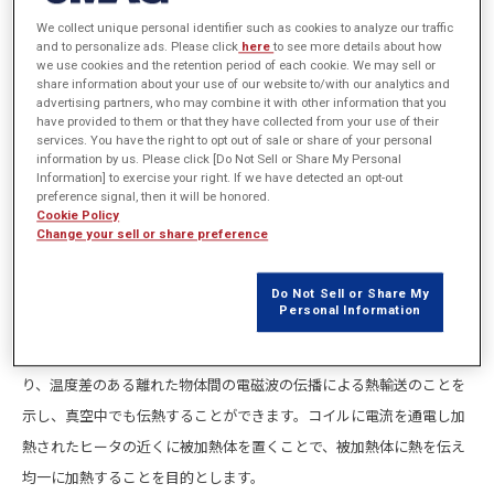
We collect unique personal identifier such as cookies to analyze our traffic
and to personalize ads. Please click
here
to see more details about how
we use cookies and the retention period of each cookie. We may sell or
share information about your use of our website to/with our analytics and
advertising partners, who may combine it with other information that you
have provided to them or that they have collected from your use of their
services. You have the right to opt out of sale or share of your personal
information by us. Please click [Do Not Sell or Share My Personal
Information] to exercise your right. If we have detected an opt-out
preference signal, then it will be honored.
Cookie Policy
Change your sell or share preference
Do Not Sell or Share My
Personal Information
半導体製造装置として用いられる石英加熱ヒータは熱の輻射現象を利
用した加熱装置です。熱輻射とは、熱伝達のメカニズムのひとつであ
り、温度差のある離れた物体間の電磁波の伝播による熱輸送のことを
示し、真空中でも伝熱することができます。コイルに電流を通電し加
熱されたヒータの近くに被加熱体を置くことで、被加熱体に熱を伝え
均一に加熱することを目的とします。