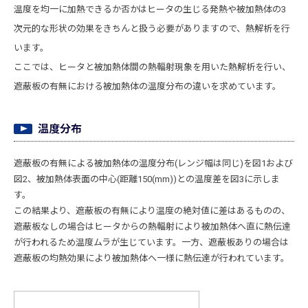
温度を均一に加熱できるか否かはヒータの生じる発熱や被加熱体の3
次元的な形状の効果をきちんと扱う必要がありますので、熱解析を行
います。
ここでは、ヒータと被加熱体間の熱輻射現象を用いた熱解析を行い、
遮蔽板の有無における被加熱体の温度分布の違いを求めています。
温度分布
遮蔽板の有無による被加熱体の温度分布(レンジ幅は同じ)を図1および
図2、被加熱体表面の中心(距離150(mm))との温度差を図3に示しま
す。
この結果より、遮蔽板の有無により温度の絶対値に差はあるものの、
遮蔽板なしの場合はヒータからの熱輻射により被加熱体へ直に熱伝達
が行われるため温度ムラが生じています。一方、遮蔽板ありの場合は
遮蔽板の均熱効果により被加熱体へ一様に熱伝達が行われています。