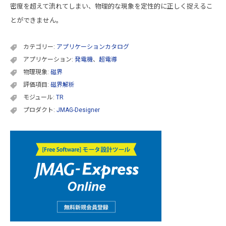
密度を超えて流れてしまい、物理的な現象を定性的に正しく捉えるこ
とができません。
カテゴリー:
アプリケーションカタログ
アプリケーション:
発電機
、
超電導
物理現象:
磁界
評価項目:
磁界解析
モジュール:
TR
プロダクト:
JMAG-Designer