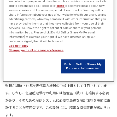
We collect unique personal identifier such as cookies to analyze our traffic
and to personalize ads. Please click
here
to see more details about how
we use cookies and the retention period of each cookie. We may sell or
share information about your use of our website to/with our analytics and
advertising partners, who may combine it with other information that you
have provided to them or that they have collected from your use of their
services. You have the right to opt out of sale or share of your personal
information by us. Please click [Do Not Sell or Share My Personal
Information] to exercise your right. If we have detected an opt-out
preference signal, then it will be honored.
Cookie Policy
Change your sell or share preference
Do Not Sell or Share My
Personal Information
超電導回転機は、強力な磁場を小型・軽量な構造で実現可能であると
同時に、励磁損失をほぼゼロに抑えることから、極めて高い効率での
運転が期待される次世代電力機器の中核技術として注目されていま
す。しかし、低温超電導材の利用には極低温（数K）を維持する必要
があり、そのための冷却システムに必要な最適な冷却性能を事前に設
計することが不可欠です。この設計には、精密な損失評価が求められ
ます。