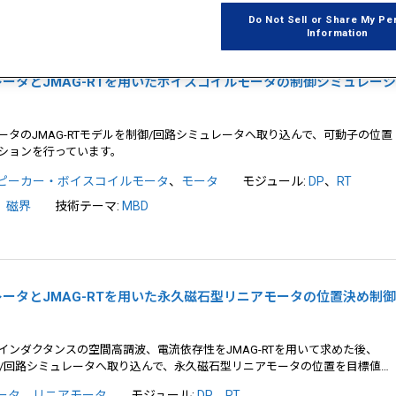
Do Not Sell or Share My Pe
Information
ミュレータとJMAG-RTを用いたボイスコイルモータの制御シミュレー
タのJMAG-RTモデルを制御/回路シミュレータへ取り込んで、可動子の位置
ションを行っています。
ピーカー・ボイスコイルモータ
、
モータ
モジュール:
DP
、
RT
、
磁界
技術テーマ:
MBD
ミュレータとJMAG-RTを用いた永久磁石型リニアモータの位置決め制
ンダクタンスの空間高調波、電流依存性をJMAG-RTを用いて求めた後、
制御/回路シミュレータへ取り込んで、永久磁石型リニアモータの位置を目標値…
ータ
、
リニアモータ
モジュール:
DP
、
RT