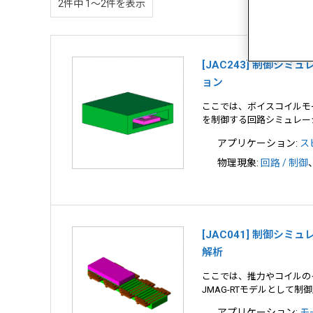
2件中 1〜2件を表示
[JAC243] 制御シ
ョン
ここでは、ボイスコイルモー
を制御する回路シミュレー
アプリケーション:
ス
物理現象:
回路 / 制御
[JAC041] 制御シ
解析
ここでは、推力やコイルのイ
JMAG-RTモデルとして
アプリケーション:
モ