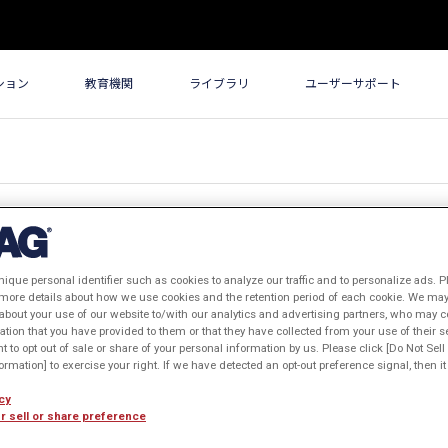
ション
教育機関
ライブラリ
ユーザーサポート
nique personal identifier such as cookies to analyze our traffic and to personalize ads. P
 more details about how we use cookies and the retention period of each cookie. We may 
about your use of our website to/with our analytics and advertising partners, who may c
ation that you have provided to them or that they have collected from your use of their s
古い順
閲覧数順
ht to opt out of sale or share of your personal information by us. Please click [Do Not Sel
rmation] to exercise your right. If we have detected an opt-out preference signal, then it 
cy
r sell or share preference