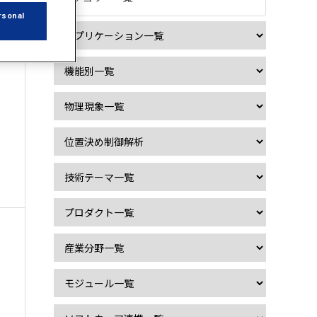
rsonal
シ
御