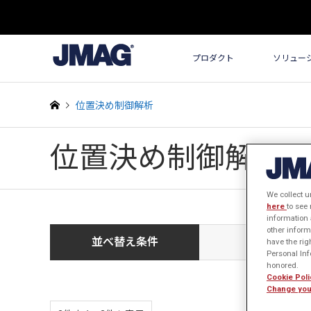
プロダクト
ソリュー
位置決め制御解析
位置決め制御解析
We collect u
here
to see
information 
other inform
並べ替え条件
新しい順
have the rig
Personal Info
honored.
Cookie Poli
Change you