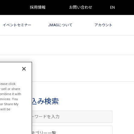
採用情報
お問い合わせ
EN
イベントセミナー
JMAGについて
アカウント
lease click
sell or share
ombine it with
ervices. You
絞込み検索
l or Share My
will be
カテゴリー一覧