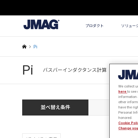
プロダクト
ソリュー
Pi
Pi
バスバーインダクタンス計算
We collect u
here
to see
information 
other inform
並べ替え条件
新しい順
have the rig
Personal Info
honored.
Cookie Poli
Change you