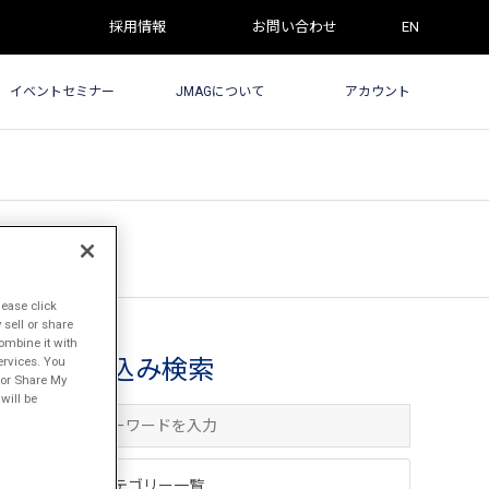
採用情報
お問い合わせ
EN
イベントセミナー
JMAGについて
アカウント
lease click
sell or share
ombine it with
ervices. You
絞込み検索
l or Share My
will be
カテゴリー一覧