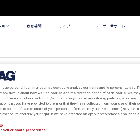
ション
教育機関
ライブラリ
ユーザーサポート
nique personal identifier such as cookies to analyze our traffic and to personalize ads. P
 more details about how we use cookies and the retention period of each cookie. We may 
about your use of our website to/with our analytics and advertising partners, who may c
ation that you have provided to them or that they have collected from your use of their s
古い順
閲覧数順
ht to opt out of sale or share of your personal information by us. Please click [Do Not Sel
rmation] to exercise your right. If we have detected an opt-out preference signal, then it 
cy
r sell or share preference