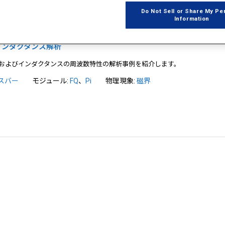
Do Not Sell or Share My Pe
Information
ーのインダクタンス解析
およびインダクタンスの周波数特性の解析事例を紹介します。
スバー
モジュール:
FQ
、
Pi
物理現象:
磁界