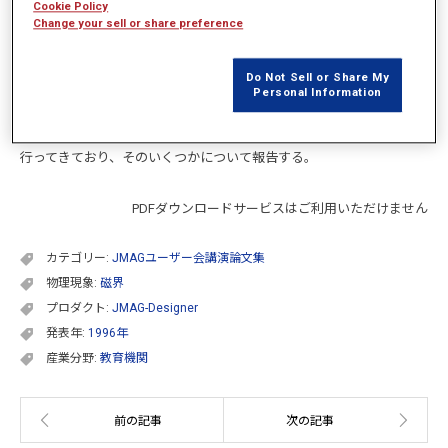
Cookie Policy
自由電子レーザー（Free Electron Laser [FEL]) は、光速度に近い相対論
Change your sell or share preference
的電子ビームと電磁場との共鳴的な相互作用によりコヒーレントな電
磁波を発生させるものであり、発振周波数を連続的に変えることがで
Do Not Sell or Share My
きる特徴がある。FEL装置は、電子ビーム源と加速器、周期磁界を与
Personal Information
えるウィグラー（またはアンジュレーター）， および光共振器から構
成されている(1,2)。我々は、JMAGコードを用いてウィグラー設計を
行ってきており、そのいくつかについて報告する。
PDFダウンロードサービスはご利用いただけません
カテゴリー:
JMAGユーザー会講演論文集
物理現象:
磁界
プロダクト:
JMAG-Designer
発表年:
1996年
産業分野:
教育機関