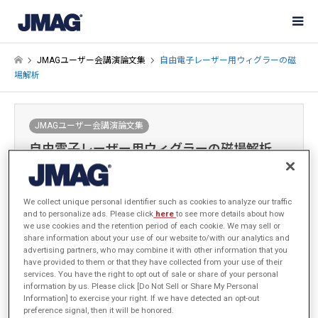
JMAGユーザー会講演論文集
自由電子レーザー用ウィグラーの磁
場解析
JMAGユーザー会講演論文集
自由電子レーザー用ウィグラーの磁場解析
1997-02-19
発表年: 1996年
We collect unique personal identifier such as cookies to analyze our traffic
and to personalize ads. Please click
here
to see more details about how
we use cookies and the retention period of each cookie. We may sell or
share information about your use of our website to/with our analytics and
大阪産業大学 綱脇 恵章
advertising partners, who may combine it with other information that you
have provided to them or that they have collected from your use of their
services. You have the right to opt out of sale or share of your personal
information by us. Please click [Do Not Sell or Share My Personal
概要
Information] to exercise your right. If we have detected an opt-out
preference signal, then it will be honored.