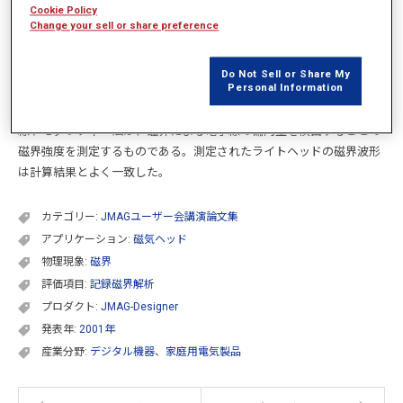
Cookie Policy
Change your sell or share preference
概要
Do Not Sell or Share My
Personal Information
JMAG-Worksを用いたHDD用ライトヘッドの過渡解析計算を行った。
計算結果を電子線トモグラフィー法による測定結果と比較した。電子
線トモグラフィー法は、磁界による電子線の偏向量を検出することで
磁界強度を測定するものである。測定されたライトヘッドの磁界波形
は計算結果とよく一致した。
カテゴリー:
JMAGユーザー会講演論文集
アプリケーション:
磁気ヘッド
物理現象:
磁界
評価項目:
記録磁界解析
プロダクト:
JMAG-Designer
発表年:
2001年
産業分野:
デジタル機器
、
家庭用電気製品