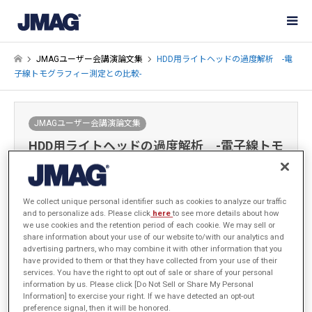
JMAGユーザー会講演論文集
HDD用ライトヘッドの過度解析 -電
子線トモグラフィー測定との比較-
JMAGユーザー会講演論文集
HDD用ライトヘッドの過度解析 -電子線トモ
グラフィー測定との比較-
2002-02-14
発表年: 2001年
We collect unique personal identifier such as cookies to analyze our traffic
and to personalize ads. Please click
here
to see more details about how
we use cookies and the retention period of each cookie. We may sell or
PDFダウンロードサービスはご利用いただけません
share information about your use of our website to/with our analytics and
advertising partners, who may combine it with other information that you
have provided to them or that they have collected from your use of their
services. You have the right to opt out of sale or share of your personal
information by us. Please click [Do Not Sell or Share My Personal
株式会社日立製作所 中村 公夫
Information] to exercise your right. If we have detected an opt-out
preference signal, then it will be honored.