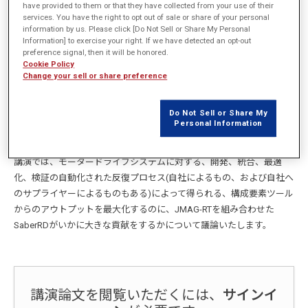
have provided to them or that they have collected from your use of their
services. You have the right to opt out of sale or share of your personal
information by us. Please click [Do Not Sell or Share My Personal
概要
Information] to exercise your right. If we have detected an opt-out
preference signal, then it will be honored.
Cookie Policy
モータードライブは、現在の先進産業においては最も当たり前のどこ
Change your sell or share preference
にでもあるシステムのひとつとなっております。このようなシステム
における効率と信頼性の増強は、環境問題とビジネスの両立に大きな
Do Not Sell or Share My
インパクトを与える要件となり得ます。モータードライブの要点とし
Personal Information
ては、インバーターとパッケージ、モータードライブの制御と安定
性、さらに、システムレベルでの効率性と最適化が挙げられます。本
講演では、モータードライブシステムに対する、開発、統合、最適
化、検証の自動化された反復プロセス(自社によるもの、および自社へ
のサプライヤーによるものもある)によって得られる、構成要素ツール
からのアウトプットを最大化するのに、JMAG-RTを組み合わせた
SaberRDがいかに大きな貢献をするかについて議論いたします。
講演論文を閲覧いただくには、
サインイ