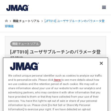
機能チュートリアル
[JFT010] ユーザサブルーチンのパラメータ登
録機能
機能チュートリアル
[JFT010] ユーザサブルーチンのパラメータ登
録機能
2018-03-15 / 最終更新日：2021-06-01
We collect unique personal identifier such as cookies to analyze our traffic
and to personalize ads. Please click
here
to see more details about how
サインイン
するとデータがダウンロードできます
we use cookies and the retention period of each cookie. We may sell or
share information about your use of our website to/with our analytics and
手順・サンプルデータ
advertising partners, who may combine it with other information that you
have provided to them or that they have collected from your use of their
services. You have the right to opt out of sale or share of your personal
information by us. Please click [Do Not Sell or Share My Personal
Information] to exercise your right. If we have detected an opt-out