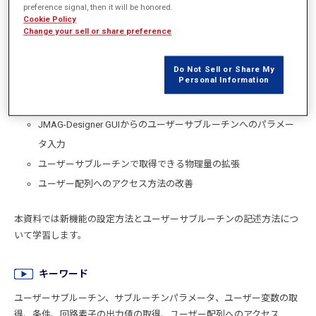
はじめに
preference signal, then it will be honored.
Cookie Policy
Change your sell or share preference
本資料はJMAG-Designer Ver.16.1で搭載された以下の新機能の使い方
を学習するためにサンプルデータと操作手順を示します。
Do Not Sell or Share My
Personal Information
新機能
JMAG-Designer GUIからのユーザーサブルーチンへのパラメー
タ入力
ユーザーサブルーチンで取得できる物理量の拡張
ユーザー配列へのアクセス方法の改善
本資料では新機能の設定方法とユーザーサブルーチンの記述方法につ
いて学習します。
キーワード
ユーザーサブルーチン、サブルーチンパラメータ、ユーザー変数の取
得、条件、回路素子の出力値の取得、ユーザー配列へのアクセス