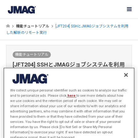
機能チュートリアル
[JFT204] SSHとJMAGジョブシステムを利用
した解析のリモート実行
機能チュートリアル
[JFT204] SSHとJMAGジョブシステムを利用
した解析のリモート実行
2025-07-07
We collect unique personal identifier such as cookies to analyze our traffic
and to personalize ads. Please click
here
to see more details about how
we use cookies and the retention period of each cookie. We may sell or
サインイン
するとデータがダウンロードできます
share information about your use of our website to/with our analytics and
advertising partners, who may combine it with other information that you
手順・サンプルデータ
have provided to them or that they have collected from your use of their
services. You have the right to opt out of sale or share of your personal
information by us. Please click [Do Not Sell or Share My Personal
Information] to exercise your right. If we have detected an opt-out
preference signal, then it will be honored.