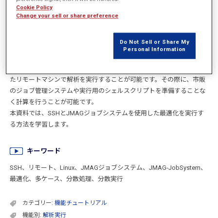
はじめに
Cookie Policy
Change your sell or share preference
近年はメニーコアのマシンが増えてきていることもあり、リモート接
Do Not Sell or Share My
続されたメニーコアマシンで最適化などの多ケース計算を行いたいと
Personal Information
いう要求があります。
JMAGは、SSH（Secure Shell）を経由して、ネットワークで接続され
たリモートマシンで解析を実行することが可能です。その際に、市販
のジョブ管理システムや実行用のシェルスクリプトを準備することな
く計算を行うことが可能です。
本資料では、SSHとJMAGジョブシステムを使用した最適化を実行す
る方法を学習します。
キーワード
SSH、リモート、Linux、JMAGジョブシステム、JMAG-JobSystem、
最適化、多ケース、分散処理、分散実行
カテゴリー:
機能チュートリアル
機能別:
解析実行