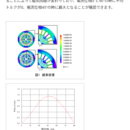
ることによって磁気回路が変わっており、電流位相0°と90°の時に平均
トルクが0、電流位相45°の時に最大となることが確認できます。