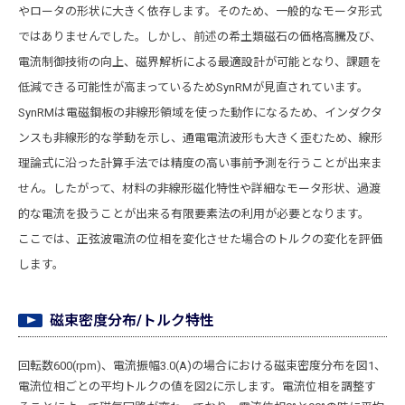
やロータの形状に大きく依存します。そのため、一般的なモータ形式
ではありませんでした。しかし、前述の希土類磁石の価格高騰及び、
電流制御技術の向上、磁界解析による最適設計が可能となり、課題を
低減できる可能性が高まっているためSynRMが見直されています。
SynRMは電磁鋼板の非線形領域を使った動作になるため、インダクタ
ンスも非線形的な挙動を示し、通電電流波形も大きく歪むため、線形
理論式に沿った計算手法では精度の高い事前予測を行うことが出来ま
せん。したがって、材料の非線形磁化特性や詳細なモータ形状、過渡
的な電流を扱うことが出来る有限要素法の利用が必要となります。
ここでは、正弦波電流の位相を変化させた場合のトルクの変化を評価
します。
磁束密度分布/トルク特性
回転数600(rpm)、電流振幅3.0(A)の場合における磁束密度分布を図1、
電流位相ごとの平均トルクの値を図2に示します。電流位相を調整す