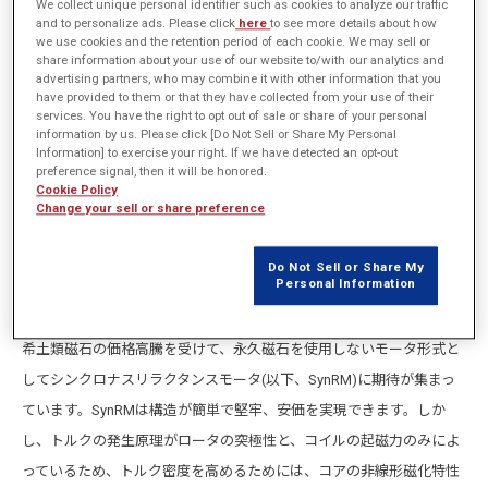
We collect unique personal identifier such as cookies to analyze our traffic
and to personalize ads. Please click
here
to see more details about how
we use cookies and the retention period of each cookie. We may sell or
share information about your use of our website to/with our analytics and
advertising partners, who may combine it with other information that you
have provided to them or that they have collected from your use of their
services. You have the right to opt out of sale or share of your personal
information by us. Please click [Do Not Sell or Share My Personal
Information] to exercise your right. If we have detected an opt-out
preference signal, then it will be honored.
Cookie Policy
Change your sell or share preference
Do Not Sell or Share My
Personal Information
希土類磁石の価格高騰を受けて、永久磁石を使用しないモータ形式と
してシンクロナスリラクタンスモータ(以下、SynRM)に期待が集まっ
ています。SynRMは構造が簡単で堅牢、安価を実現できます。しか
し、トルクの発生原理がロータの突極性と、コイルの起磁力のみによ
っているため、トルク密度を高めるためには、コアの非線形磁化特性