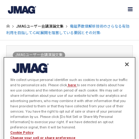
JMAGユーザー会講演論文集
電磁界数値解析技術のさらなる有効
利用を目指して-CAE展開を阻害している要因とその対策-
JMAGユーザー会講演論文集
電磁界数値解析技術のさらなる有効利用を目
指して-CAE展開を阻害している要因とその対
We collect unique personal identifier such as cookies to analyze our traffic
策-
and to personalize ads. Please click
here
to see more details about how
we use cookies and the retention period of each cookie. We may sell or
2004-02-14 / 最終更新日：2024-05-30
発表年: 2003年
share information about your use of our website to/with our analytics and
advertising partners, who may combine it with other information that you
have provided to them or that they have collected from your use of their
services. You have the right to opt out of sale or share of your personal
information by us. Please click [Do Not Sell or Share My Personal
岡山大学 藤原 耕二
Information] to exercise your right. If we have detected an opt-out
preference signal, then it will be honored.
Cookie Policy
Change your sell or share preference