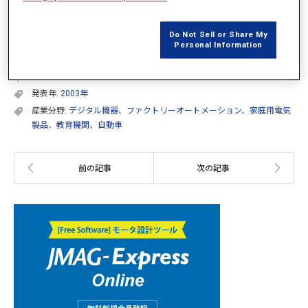
概要の掲載はございません
Do Not Sell or Share My
PDFダウンロードサービスはご利用いただけません
Personal Information
カテゴリー:
JMAGユーザー会講演論文集
発表年:
2003年
産業分野:
デジタル機器
、
ファクトリーオートメーション
、
家庭用電気
製品
、
教育機関
、
自動車