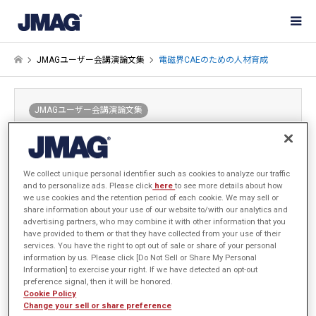
JMAGユーザー会講演論文集
電磁界CAEのための人材育成
JMAGユーザー会講演論文集
電磁界CAEのための人材育成
2004-02-14 / 最終更新日：2024-05-30
発表年: 2003年
We collect unique personal identifier such as cookies to analyze our traffic
and to personalize ads. Please click
here
to see more details about how
we use cookies and the retention period of each cookie. We may sell or
share information about your use of our website to/with our analytics and
advertising partners, who may combine it with other information that you
岐阜大学 河瀬 順洋
have provided to them or that they have collected from your use of their
services. You have the right to opt out of sale or share of your personal
information by us. Please click [Do Not Sell or Share My Personal
概要の掲載はございません
Information] to exercise your right. If we have detected an opt-out
preference signal, then it will be honored.
Cookie Policy
Change your sell or share preference
PDFダウンロードサービスはご利用いただけません