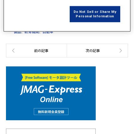
カテゴリー:
JMAGユーザー会講演論文集
Do Not Sell or Share My
Personal Information
発表年:
2003年
産業分野:
デジタル機器
、
ファクトリーオートメーション
、
家庭用電気
製品
、
教育機関
、
自動車