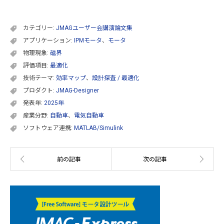
カテゴリー:
JMAGユーザー会講演論文集
アプリケーション:
IPMモータ
、
モータ
物理現象:
磁界
評価項目:
最適化
技術テーマ:
効率マップ
、
設計探査 / 最適化
プロダクト:
JMAG-Designer
発表年:
2025年
産業分野:
自動車
、
電気自動車
ソフトウェア連携:
MATLAB/Simulink