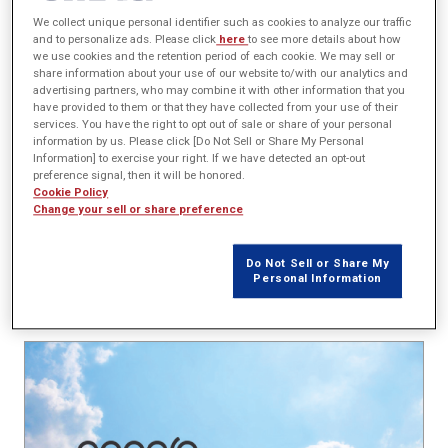
We collect unique personal identifier such as cookies to analyze our traffic
and to personalize ads. Please click
here
to see more details about how
概要
we use cookies and the retention period of each cookie. We may sell or
share information about your use of our website to/with our analytics and
advertising partners, who may combine it with other information that you
This session presents a case study on how Gogoro leverages the
have provided to them or that they have collected from your use of their
JMAG software suite throughout its product development lifecycle.
services. You have the right to opt out of sale or share of your personal
We will explore the entire workflow, from initial vehicle specification
information by us. Please click [Do Not Sell or Share My Personal
Information] to exercise your right. If we have detected an opt-out
discussions and system-level evaluation to module design, functional
preference signal, then it will be honored.
verification, and final vehicle performance testing. Discover how JMAG
Cookie Policy
facilitates design convergence by providing objective analysis,
Change your sell or share preference
enabling more efficient and data-driven design decisions. The success
of this integration hinges on JMAG's robust capability to accurately
Do Not Sell or Share My
model and link the complex non-linear characteristics of electric
Personal Information
motors to overall system performance.