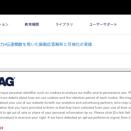
ション
教育機関
ライブラリ
ユーザーサポート
振力×伝達関数を用いた振動応答解析と可視化の実践
×伝達関数を用いた振動応答解析と可
nique personal identifier such as cookies to analyze our traffic and to personalize ads. P
 more details about how we use cookies and the retention period of each cookie. We may 
about your use of our website to/with our analytics and advertising partners, who may c
ation that you have provided to them or that they have collected from your use of their s
ht to opt out of sale or share of your personal information by us. Please click [Do Not Sel
rmation] to exercise your right. If we have detected an opt-out preference signal, then it 
cy