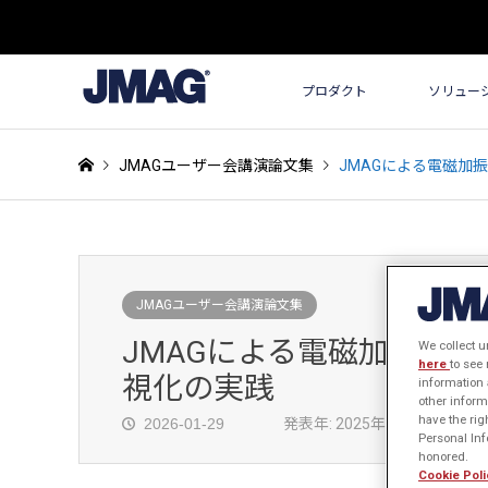
プロダクト
ソリュー
JMAGユーザー会講演論文集
JMAGによる電磁加
JMAGユーザー会講演論文集
JMAGによる電磁加振力
We collect u
here
to see
視化の実践
information 
other inform
have the rig
2026-01-29
発表年: 2025年
Personal Info
honored.
Cookie Poli