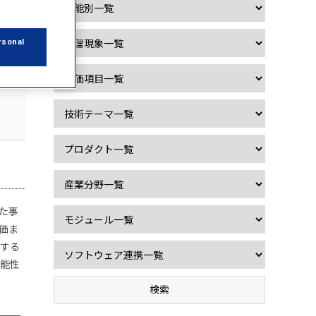
rsonal
た事
価ま
与する
可能性