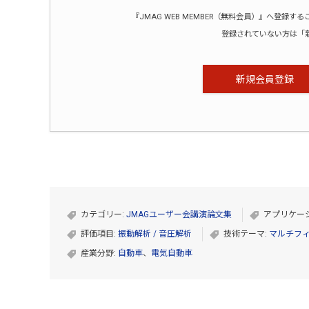
『JMAG WEB MEMBER（無料会員）』へ登
登録されていない方は「
新規会員登録
カテゴリー:
JMAGユーザー会講演論文集
アプリケー
評価項目:
振動解析 / 音圧解析
技術テーマ:
マルチフ
産業分野:
自動車
、
電気自動車