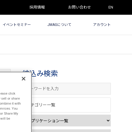
採用情報
お問い合わせ
EN
イベントセミナー
JMAGについて
アカウント
絞込み検索
lease click
sell or share
ombine it with
カテゴリー一覧
ervices. You
l or Share My
will be