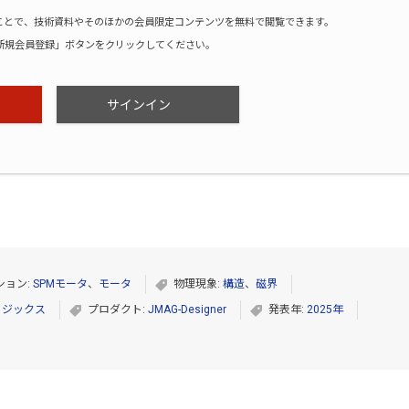
録することで、技術資料やそのほかの会員限定コンテンツを無料で閲覧できます。
新規会員登録」ボタンをクリックしてください。
サインイン
ション:
SPMモータ
、
モータ
物理現象:
構造
、
磁界
ィジックス
プロダクト:
JMAG-Designer
発表年:
2025年