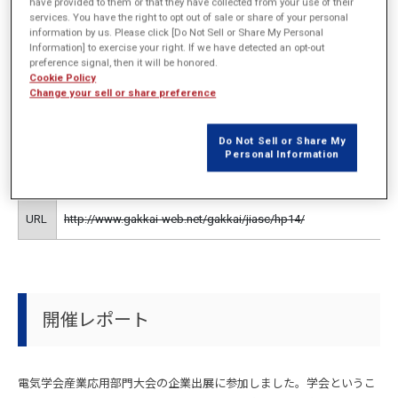
have provided to them or that they have collected from your use of their
services. You have the right to opt out of sale or share of your personal
開催概要
information by us. Please click [Do Not Sell or Share My Personal
Information] to exercise your right. If we have detected an opt-out
preference signal, then it will be honored.
Cookie Policy
Change your sell or share preference
主催
電気学会産業応用部門大会事務局
日時
2014年8月26日（火）～8月28日（木）
Do Not Sell or Share My
Personal Information
場所
東京電機大学 東京千住キャンパス（日本：東京都・足立区）
URL
http://www.gakkai-web.net/gakkai/jiasc/hp14/
開催レポート
電気学会産業応用部門大会の企業出展に参加しました。学会というこ