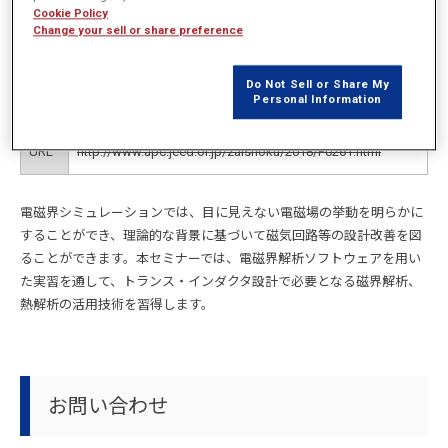
Cookie Policy
主催
高度ポリテクセンター
Change your sell or share preference
日時
2019/1/29（火）～ 2019/1/30（水）
Do Not Sell or Share My
Personal Information
場所
高度ポリテクセンター（日本：千葉）
URL
http://www.apc.jeed.or.jp/zaishoku/2018/P0261.html
電磁界シミュレーションでは、目に見えない電磁場の挙動を明らかに
することができ、理論的な背景に基づいて磁気回路等の設計改善を図
ることができます。本セミナーでは、電磁界解析ソフトウェアを用い
た実習を通して、トランス・インダクタ設計で必要となる磁界解析、
熱解析の活用技術を習得します。
お問い合わせ