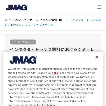
イベントセミナー
イベント情報 201…
インダクタ・トランス設
計におけるシミュレーション活用技術
イベントセミナー
インダクタ・トランス設計におけるシミュレ
ーション活用技術
2018-12-17 / 最終更新日：2019-07-02
We collect unique personal identifier such as cookies to analyze our traffic
and to personalize ads. Please click
here
to see more details about how
we use cookies and the retention period of each cookie. We may sell or
share information about your use of our website to/with our analytics and
advertising partners, who may combine it with other information that you
have provided to them or that they have collected from your use of their
開催概要
services. You have the right to opt out of sale or share of your personal
information by us. Please click [Do Not Sell or Share My Personal
Information] to exercise your right. If we have detected an opt-out
preference signal, then it will be honored.