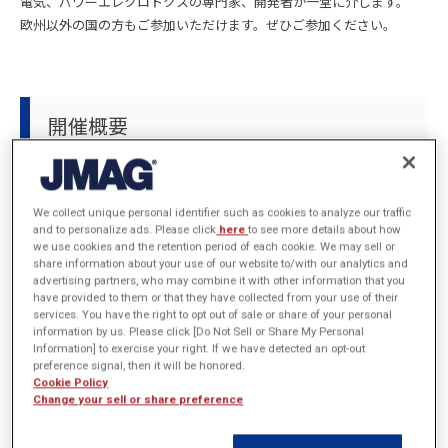
電気、パワーエレクロトクスの専門家、開発者が一堂に介します。
欧州以外の国の方もご参加いただけます。ぜひご参加ください。
開催概要
主催
POWERSYS
We collect unique personal identifier such as cookies to analyze our traffic
and to personalize ads. Please click
here
to see more details about how
we use cookies and the retention period of each cookie. We may sell or
日程
2021年9月27日 (月)～2021年10月1日(金)
share information about your use of our website to/with our analytics and
advertising partners, who may combine it with other information that you
have provided to them or that they have collected from your use of their
会場
Online
services. You have the right to opt out of sale or share of your personal
information by us. Please click [Do Not Sell or Share My Personal
URL
https://events.powersys-solutions.com/2021-powersys-conference
Information] to exercise your right. If we have detected an opt-out
preference signal, then it will be honored.
Cookie Policy
Change your sell or share preference