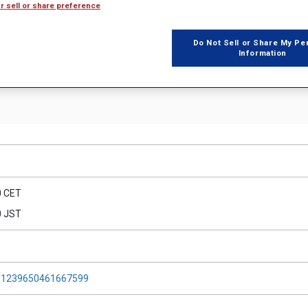
r sell or share preference
ジックス/トポロジー最適化です。
Do Not Sell or Share My Pe
Information
 CET
 JST
2281239650461667599