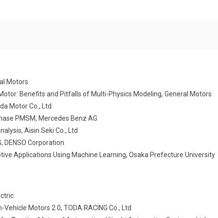
al Motors
Motor: Benefits and Pitfalls of Multi-Physics Modeling, General Motors
da Motor Co., Ltd
e-Phase PMSM, Mercedes Benz AG
lysis, Aisin Seki Co., Ltd
G, DENSO Corporation
ive Applications Using Machine Learning, Osaka Prefecture University
ctric
In-Vehicle Motors 2.0, TODA RACING Co., Ltd