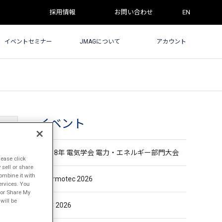
採用情報
お問い合わせ
EN
イベントセミナー
JMAGについて
アカウント
イベント
令和8年 電気学会 電力・エネルギー部門大会
lease click
sell or share
ombine it with
Thermotec 2026
ervices. You
l or Share My
will be
ASC 2026
しま