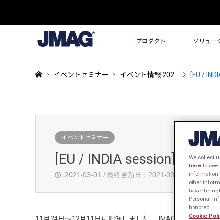
プロダクト
ソリュー
イベントセミナー
イベント情報 202…
[EU / IND
イベントセミナー
[EU / INDIA session] JMAG
We collect u
here
to see
information 
2021-03-01 / 最終更新日：2021-03-04
other inform
have the rig
Personal Info
honored.
Cookie Poli
11月24日～12月11日に開催しました、JMAGユーザー