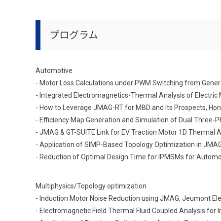
プログラム
Automotive
- Motor Loss Calculations under PWM Switching from Gener
- Integrated Electromagnetics-Thermal Analysis of Electric 
- How to Leverage JMAG-RT for MBD and Its Prospects, Hon
- Efficiency Map Generation and Simulation of Dual Thre
- JMAG & GT-SUITE Link for EV Traction Motor 1D Thermal Ana
- Application of SIMP-Based Topology Optimization in JMA
- Reduction of Optimal Design Time for IPMSMs for Automot
Multiphysics/Topology optimization
- Induction Motor Noise Reduction using JMAG, Jeumont Ele
- Electromagnetic Field Thermal Fluid Coupled Analysis for 