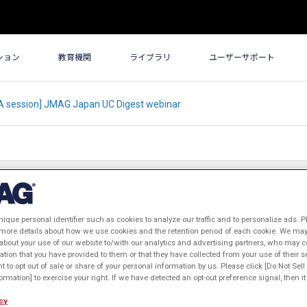
ション
教育機関
ライブラリ
ユーザーサポート
IA session] JMAG Japan UC Digest webinar
 Japan UC Digest webinar
nique personal identifier such as cookies to analyze our traffic and to personalize ads. P
 more details about how we use cookies and the retention period of each cookie. We may 
about your use of our website to/with our analytics and advertising partners, who may c
ation that you have provided to them or that they have collected from your use of their s
ht to opt out of sale or share of your personal information by us. Please click [Do Not Sel
rmation] to exercise your right. If we have detected an opt-out preference signal, then it 
cy
会2020オンラインでのユーザー事例発表の一部をダイジェストとしてご紹介