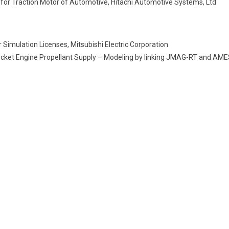
 for Traction Motor of Automotive, Hitachi Automotive Systems, Ltd
r Simulation Licenses, Mitsubishi Electric Corporation
ocket Engine Propellant Supply – Modeling by linking JMAG-RT and AM