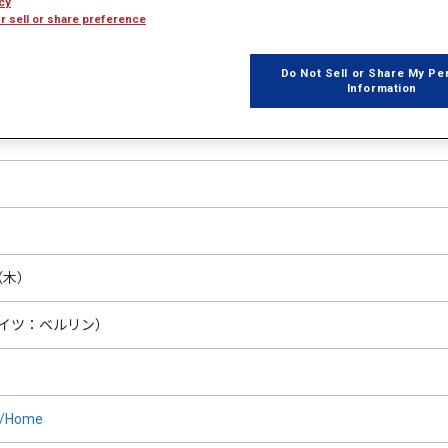
cy
r sell or share preference
Do Not Sell or Share My Pe
Information
（木）
nce（ドイツ：ベルリン）
om/Home