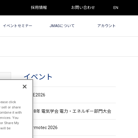
採用情報
お問い合わせ
EN
イベントセミナー
JMAGについて
アカウント
イベント
ECCE2026
lease click
sell or share
令和8年 電気学会 電力・エネルギー部門大会
ombine it with
ervices. You
l or Share My
Thermotec 2026
will be