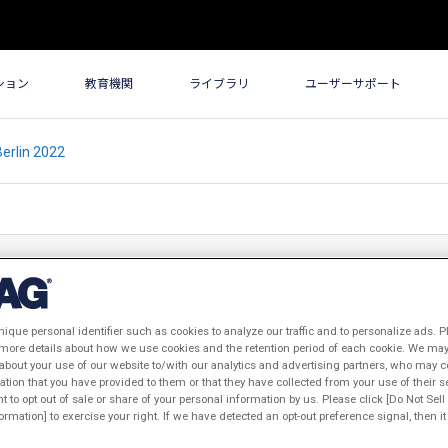
ション
教育機関
ライブラリ
ユーザーサポート
erlin 2022
nique personal identifier such as cookies to analyze our traffic and to personalize ads. P
 more details about how we use cookies and the retention period of each cookie. We may 
about your use of our website to/with our analytics and advertising partners, who may c
ation that you have provided to them or that they have collected from your use of their s
ht to opt out of sale or share of your personal information by us. Please click [Do Not Sel
rmation] to exercise your right. If we have detected an opt-out preference signal, then it 
、JMAG代理店のPOWERSYSが出展します。