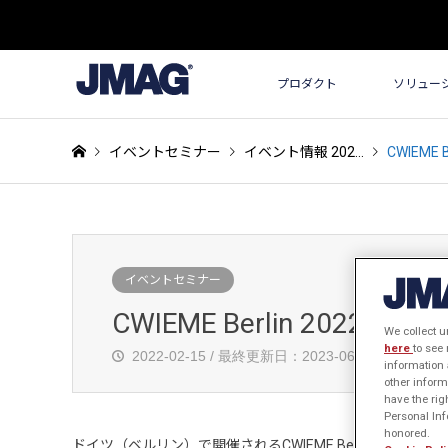
プロダクト
ソリュー
イベントセミナー
イベント情報 202…
CWIEME B
イベントセミナー
CWIEME Berlin 2022
We collect u
here
to see
2022-02-15 / 最終更新日：2023-06-06
information 
other inform
have the rig
Personal Info
honored.
ドイツ（ベルリン）で開催されるCWIEME Berlin 2022に