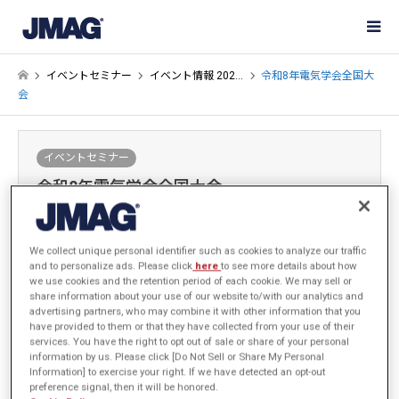
イベントセミナー
イベント情報 202…
令和8年電気学会全国大
会
イベントセミナー
令和8年電気学会全国大会
2026-01-16
We collect unique personal identifier such as cookies to analyze our traffic
and to personalize ads. Please click
here
to see more details about how
電気学会全国大会に出展いたします。
we use cookies and the retention period of each cookie. We may sell or
学会に参加された際はJMAGブースにもお気軽にお立ち寄りいただ
share information about your use of our website to/with our analytics and
advertising partners, who may combine it with other information that you
き、最新の活用事例をご確認ください。
have provided to them or that they have collected from your use of their
services. You have the right to opt out of sale or share of your personal
information by us. Please click [Do Not Sell or Share My Personal
Information] to exercise your right. If we have detected an opt-out
preference signal, then it will be honored.