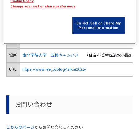
開催概要
Cookie Policy
Change your sell or share preference
Do Not Sell or Share My
主催
一般社団法人電気学会
Personal Information
日時
2026年3月12日（木）～ 14日（土）
場所
東北学院大学 五橋キャンパス
（仙台市若林区清水小路3-1）
URL
https://www.iee.jp/blog/taikai2026/
お問い合わせ
こちらのページ
からお問い合わせください。