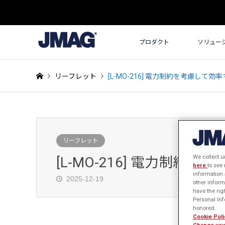
プロダクト
ソリュー
リーフレット
[L-MO-216] 電力制約を考慮して
リーフレット
We collect u
[L-MO-216] 電力制
here
to see
information 
2025-12-19
other inform
have the rig
Personal Info
honored.
Cookie Poli
Change you