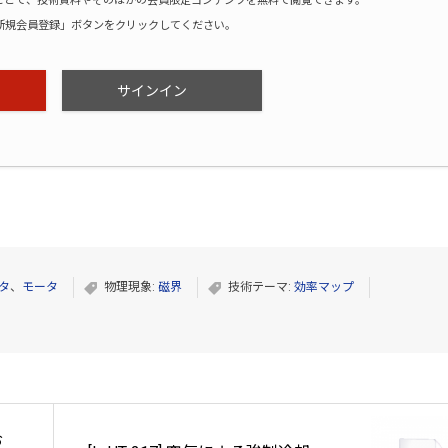
録することで、技術資料やそのほかの会員限定コンテンツを無料で閲覧できます。
新規会員登録」ボタンをクリックしてください。
サインイン
ータ
、
モータ
物理現象:
磁界
技術テーマ:
効率マップ
お