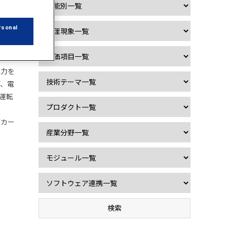
rsonal
電力を
ど、電
運転
Tカー