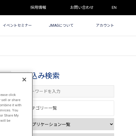
採用情報
お問い合わせ
EN
イベントセミナー
JMAGについて
アカウント
絞込み検索
lease click
sell or share
ombine it with
カテゴリー一覧
ervices. You
l or Share My
will be