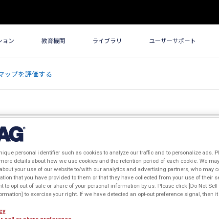
ション
教育機関
ライブラリ
ユーザーサポート
効率マップを評価する
nique personal identifier such as cookies to analyze our traffic and to personalize ads. P
約を考慮して効率マップを評価する
 more details about how we use cookies and the retention period of each cookie. We may 
about your use of our website to/with our analytics and advertising partners, who may c
ation that you have provided to them or that they have collected from your use of their s
ht to opt out of sale or share of your personal information by us. Please click [Do Not Sel
rmation] to exercise your right. If we have detected an opt-out preference signal, then it 
cy
r sell or share preference