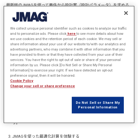
最新版のJMAGを使って要件から設計案（設計パラメータ）を求める
までを体験いただきます。
We collect unique personal identifier such as cookies to analyze our traffic
and to personalize ads. Please click
here
to see more details about how
we use cookies and the retention period of each cookie. We may sell or
学べること
share information about your use of our website to/with our analytics and
advertising partners, who may combine it with other information that you
have provided to them or that they have collected from your use of their
services. You have the right to opt out of sale or share of your personal
information by us. Please click [Do Not Sell or Share My Personal
最適化計算の基礎理論を学ぶ
Information] to exercise your right. If we have detected an opt-out
最適化の基礎的な考え方、適用事例などをわかりやすく解説しま
preference signal, then it will be honored.
Cookie Policy
す。
Change your sell or share preference
実際の設計現場におけるデータ駆動型設計の事例を知る
Do Not Sell or Share My
JMAGユーザ会講演事例を中心に企業での最適化技術の活用事例を
Personal Information
紹介し、最適化がどのように設計を革新しているのかを学びま
す。
JMAGを使った最適化計算を体験する