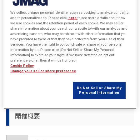
本ワークショップでは大規模最適化を高速化させるためのオンライン
最適化、探査プロセスを変革するオフライン最適化の技術におけるモ
We collect unique personal identifier such as cookies to analyze our traffic
デルの構築コスト、運用方法などについて 議論します。
and to personalize ads. Please click
here
to see more details about how
we use cookies and the retention period of each cookie. We may sell or
share information about your use of our website to/with our analytics and
advertising partners, who may combine it with other information that you
内容：
have provided to them or that they have collected from your use of their
大規模最適化の課題
services. You have the right to opt out of sale or share of your personal
information by us. Please click [Do Not Sell or Share My Personal
オンライン最適化による加速メカニズム
Information] to exercise your right. If we have detected an opt-out
preference signal, then it will be honored.
オフライン最適化がもたらす設計探査プロセスの変革
Cookie Policy
オフライン最適化専用ツールの紹介
Change your sell or share preference
代理モデルの構築コストと実務課題への適用
Do Not Sell or Share My
Personal Information
開催概要