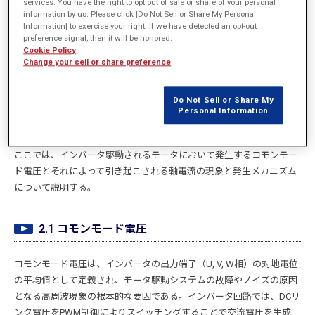
る。ここでは、各部の寄生成分を考慮した高周波経路を等価回路で表
services. You have the right to opt out of sale or share of your personal
information by us. Please click [Do Not Sell or Share My Personal
現し、有限要素法（FEA）との直接連成で永久磁石同期モータの高周
Information] to exercise your right. If we have detected an opt-out
波現象を解析した事例を示す。また、等価回路のモデリングの指針と
preference signal, then it will be honored.
それにより得られる計算精度についても触れる。
Cookie Policy
Change your sell or share preference
Do Not Sell or Share My
2. 軸電流・コモンモード電圧
Personal Information
ここでは、インバータ駆動されるモータにおいて発生するコモンモー
ド電圧とそれによって引き起こされる軸電流の現象と発生メカニズム
について説明する。
2.1 コモンモード電圧
コモンモード電圧は、インバータの出力端子（U, V, W相）の対地電位
の平均値として定義され、モータ駆動システムの故障やノイズの原因
となる高周波現象の根本的な要因である。インバータ回路では、DCリ
ンク電圧をPWM制御によりスイッチングすることで交流電圧を生成