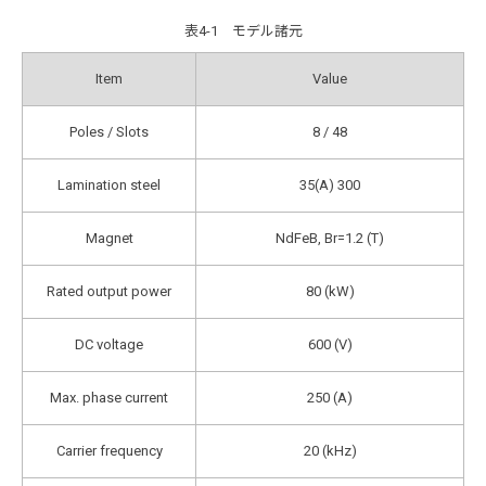
表4-1 モデル諸元
Item
Value
Poles / Slots
8 / 48
Lamination steel
35(A) 300
Magnet
NdFeB, Br=1.2 (T)
Rated output power
80 (kW)
DC voltage
600 (V)
Max. phase current
250 (A)
Carrier frequency
20 (kHz)