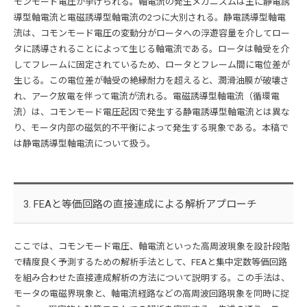
モンモード電圧が挙げられる。軸電流の発生メカニズムは主に静電誘
導型軸電流と電磁誘導型軸電流の2つに大別される。静電誘導型軸電
流は、コモンモード電圧の変動分がロータへの浮遊容量を介してロー
タに誘導されることによって生じる軸電流である。ロータは軸受を介
してフレームに固定されているため、ロータとフレーム間に電位差が
生じる。この電位差が軸受の絶縁耐力を超えると、潤滑油膜が破壊さ
れ、アーク放電を伴って電流が流れる。電磁誘導型軸電流（循環電
流）は、コモンモード電圧起因で発生する静電誘導型軸電流とは異な
り、モータ内部の磁気的不平衡によって発生する現象である。本稿で
は静電誘導型軸電流について扱う。
3. FEAと等価回路の直接連成による解析アプローチ
ここでは、コモンモード電圧、軸電流といった高周波現象を設計段階
で精度良く予測するための解析手法として、FEAと集中定数等価回路
を組み合わせた直接連成解析の方法について説明する。この手法は、
モータの電磁界現象と、軸電流経路などの高周波回路現象を同時に捉