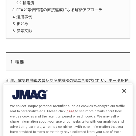
2.2 軸電流
3. FEAと等価回路の直接連成による解析アプローチ
4. 適用事例
5. まとめ
6. 参考文献
1. 概要
近年、電気自動車の普及や産業機器の省エネ要求に伴い、モータ駆動
用インバータにはSiCなどのワイドバンドギャップ半導体が採用さ
れ、一層の高速スイッチング化が進んでいる。スイッチングの高速化
は高効率化に寄与する一方、コモンモード電圧を増大し、軸受の絶縁
We collect unique personal identifier such as cookies to analyze our traffic
破壊による軸電流を発生させる可能性を高める。また軸電流は軸受の
and to personalize ads. Please click
here
to see more details about how
電食を引き起こし、モータの信頼性を著しく低下させる要因となり得
we use cookies and the retention period of each cookie. We may sell or
share information about your use of our website to/with our analytics and
る。信頼性確保やEMI対策の観点から、設計段階でコモンモード電
advertising partners, who may combine it with other information that you
圧、軸電流などの高周波現象を正確に予測することは極めて重要であ
have provided to them or that they have collected from your use of their