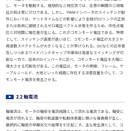
し、モータを駆動する。理想的な三相交流では、任意の瞬間の三相電
圧の和は常にゼロである。しかし、PWMインバータのスイッチング動
作においては、デッドタイムなどの影響により全相がDCリンクの正側
または負側に接続されるゼロ電圧ベクトル状態を作るため、中性点電
位と対地間に電位差が生じる。これがコモンモード電圧である。特徴
として、スイッチング速度が速いほど、コモンモード電圧の大きさや
周波数スペクトラムが大きくなることが挙げられる。SiCなどの近年普
及しつつあるワイドバンドギャップ半導体は高速なスイッチングが可
能な一方で、従来のSiインバータに比べ、コモンモード電圧を大幅に
増大させる可能性がある。この電圧は、モータの巻線、フレーム、ケ
ーブルシールド、大地といった経路に存在する浮遊容量を介して、コ
モンモード電流を発生させる。
2.2 軸電流
軸電流は、モータの軸受を電流経路として流れる電流である。軸受に
電流が流れると、軸受の軌道面や転動体表面に微小な電食痕が生じ、
最終的に軸受の早期劣化や故障を引き起こす。主な発生源として、コ