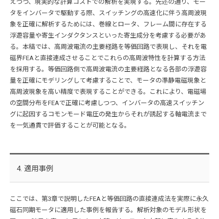
えつつ、現実的な計算コストでの解析を実現する。先述の通り、モー
タをインバータで駆動する際、スイッチングの高速化に伴う高周波現
象を正確に解析するためには、巻線とロータ、フレーム間に存在する
浮遊容量や寄生インダクタンスといった寄生成分を考慮する必要があ
る。本稿では、高周波電流の主要経路を等価回路で表現し、それを電
磁界FEAと直接連成させることでこれらの高周波特性を計算する方法
を採用する。等価回路側で高周波電流の主要経路となる各部の浮遊容
量を正確にモデリングして考慮することで、モータの準静電磁現象と
高周波現象を高い精度で表現することができる。これにより、電磁場
の空間分布をFEAで正確に考慮しつつ、インバータの高速スイッチン
グに起因するコモンモード電圧の発生からそれが誘起する軸電流まで
を一気通貫で評価することが可能となる。
4. 適用事例
ここでは、第3章で説明したFEAと等価回路の直接連成法を実際に永久
磁石同期モータに適用した事例を報告する。解析対象のモデル形状を