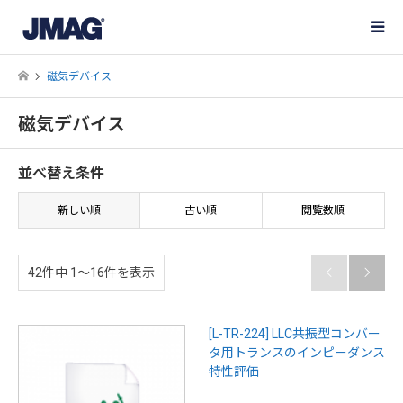
磁気デバイス
磁気デバイス
並べ替え条件
新しい順
古い順
閲覧数順
42件中 1〜16件を表示


[L-TR-224] LLC共振型コンバー
タ用トランスのインピーダンス
特性評価