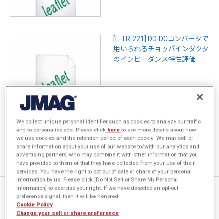
[L-TR-221] DC-DCコンバータで
用いられるチョッパインダクタ
のインピーダンス特性評価
[W-MO-212] インダクタの広帯
We collect unique personal identifier such as cookies to analyze our traffic
域シミュレーション手法
and to personalize ads. Please click
here
to see more details about how
we use cookies and the retention period of each cookie. We may sell or
share information about your use of our website to/with our analytics and
advertising partners, who may combine it with other information that you
have provided to them or that they have collected from your use of their
services. You have the right to opt out of sale or share of your personal
information by us. Please click [Do Not Sell or Share My Personal
Information] to exercise your right. If we have detected an opt-out
[JAC312] LLC共振型コンバー
preference signal, then it will be honored.
タ用トランスのインピーダンス
Cookie Policy
解析
Change your sell or share preference