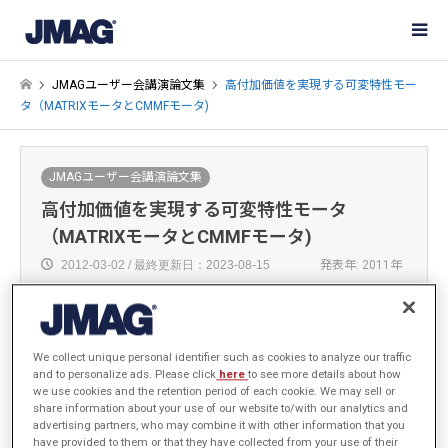
JMAGユーザー会講演論文集
高付加価値を実現する可変特性モー
タ（MATRIXモータとCMMFモータ)
JMAGユーザー会講演論文集
高付加価値を実現する可変特性モータ
（MATRIXモータとCMMFモータ)
2012-03-02 / 最終更新日：2023-08-15
発表年: 2011年
We collect unique personal identifier such as cookies to analyze our traffic
芝浦工業大学 工学部 電気工学科
and to personalize ads. Please click
here
to see more details about how
赤津 観
we use cookies and the retention period of each cookie. We may sell or
share information about your use of our website to/with our analytics and
advertising partners, who may combine it with other information that you
have provided to them or that they have collected from your use of their