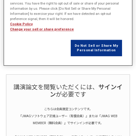
services. You have the right to opt out of sale or share of your personal
概要
information by us. Please click [Do Not Sell or Share My Personal
Information] to exercise your right. If we have detected an opt-out
preference signal, then it will be honored.
EV/HEV用モータとして要求される低負荷での効率向上、ならびにレア
Cookie Policy
アース価格高騰対策として磁石磁束を可変できるような可変特性モー
Change your sell or share preference
タが注目されている。本発表では巻線構成を自在に切り替えることが
できるMATRIXモータと2つの磁石起磁力を持ちそれぞれ独立および複
Do Not Sell or Share My
合したトルクを発生できるCMMF(Compound Magnet Motive Force)モ
Personal Information
ータを紹介する。
講演論文を閲覧いただくには、
サインイ
ン
が必要です
こちらは会員限定コンテンツです。
『JMAGソフトウェア正規ユーザー（有償会員）』または『JMAG WEB
MEMBER（無料会員）』でサインインが必要です。