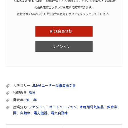
『JMAG WEB MEMBER（無料会員）』へ登録することで、技術資料やそのほか
の会員限定コンテンツを無料で閲覧できます。
登録されていない方は「新規会員登録」ボタンをクリックしてください。
新規会員登録
サインイン
カテゴリー:
JMAGユーザー会講演論文集
物理現象:
磁界
発表年:
2011年
産業分野:
ファクトリーオートメーション
、
家庭用電気製品
、
教育機
関
、
自動車
、
電力機器
、
電気自動車