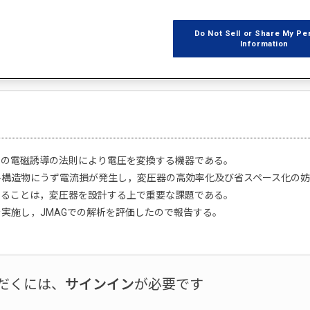
Do Not Sell or Share My Pe
Information
ーの電磁誘導の法則により電圧を変換する機器である。
各構造物にうず電流損が発生し，変圧器の高効率化及び省スペース化の
することは，変圧器を設計する上で重要な課題である。
実施し，JMAGでの解析を評価したので報告する。
だくには、
サインイン
が必要です