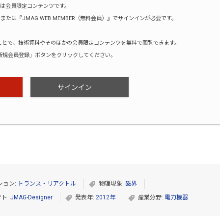
は会員限定コンテンツです。
たは『JMAG WEB MEMBER（無料会員）』でサインインが必要です。
録することで、技術資料やそのほかの会員限定コンテンツを無料で閲覧できます。
新規会員登録」ボタンをクリックしてください。
サインイン
ション:
トランス・リアクトル
物理現象:
磁界
ト:
JMAG-Designer
発表年:
2012年
産業分野:
電力機器