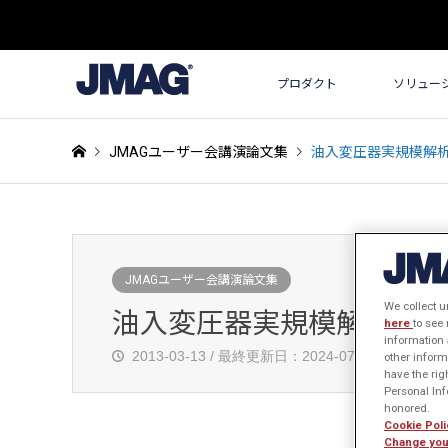
プロダクト
ソリュー
JMAGユーザー会講演論文集
油入変圧器実規模解
JMAGユーザー会講演論文集
We collect u
油入変圧器実規模解析モデ
here
to see
information 
2013-03-13 / 最終更新日：2024-07-29
発
other inform
have the rig
Personal Info
honored.
Cookie Poli
Change you