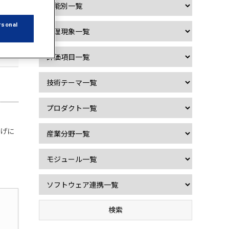
rsonal
妨げに