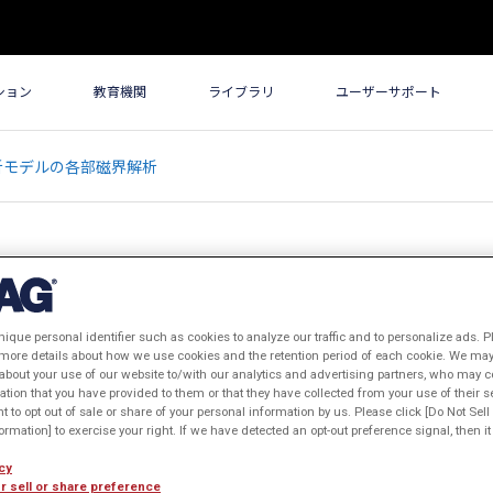
ション
教育機関
ライブラリ
ユーザーサポート
析モデルの各部磁界解析
nique personal identifier such as cookies to analyze our traffic and to personalize ads. P
ルの各部磁界解析
 more details about how we use cookies and the retention period of each cookie. We may 
about your use of our website to/with our analytics and advertising partners, who may c
表年: 2012年
ation that you have provided to them or that they have collected from your use of their s
ht to opt out of sale or share of your personal information by us. Please click [Do Not Sel
rmation] to exercise your right. If we have detected an opt-out preference signal, then it 
cy
r sell or share preference