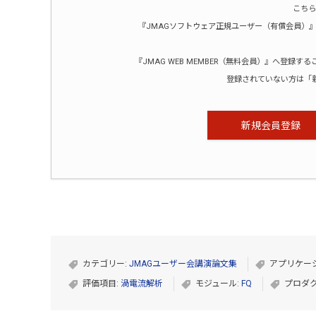
こちら
『JMAGソフトウェア正規ユーザー（有償会員）』ま
『JMAG WEB MEMBER（無料会員）』へ登
登録されていない方は「
新規会員登録
カテゴリー:
JMAGユーザー会講演論文集
アプリケー
評価項目:
渦電流解析
モジュール:
FQ
プロダク