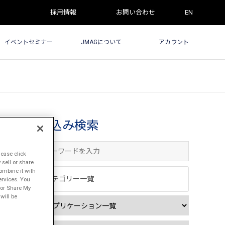
採用情報
お問い合わせ
EN
イベントセミナー
JMAGについて
アカウント
絞込み検索
lease click
sell or share
ombine it with
カテゴリー一覧
ervices. You
l or Share My
will be