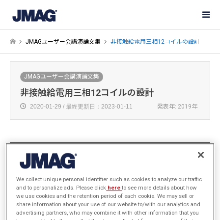
JMAGユーザー会講演論文集
非接触給電用三相12コイルの設計
JMAGユーザー会講演論文集
非接触給電用三相12コイルの設計
2020-01-29 / 最終更新日：2023-01-11
発表年: 2019年
長岡モーターディベロップメント株式会社
佐藤 大介
We collect unique personal identifier such as cookies to analyze our traffic
/ 長岡技術科学大学
and to personalize ads. Please click
here
to see more details about how
日下 佳祐、楠居 琳太郎、伊東 淳一
we use cookies and the retention period of each cookie. We may sell or
share information about your use of our website to/with our analytics and
advertising partners, who may combine it with other information that you