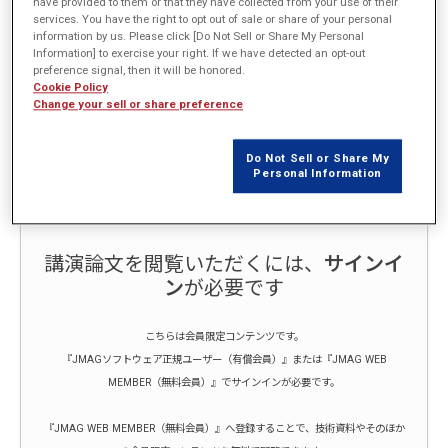
have provided to them or that they have collected from your use of their
概要
services. You have the right to opt out of sale or share of your personal
information by us. Please click [Do Not Sell or Share My Personal
Information] to exercise your right. If we have detected an opt-out
12個の送電コイルと受電コイルから構成される22kW非接触給電シス
preference signal, then it will be honored.
Cookie Policy
テムの開発を行った。提案システムではソレノイドコイルを対向配置
Change your sell or share preference
して差動接続することで、漏れ磁束を抑制することができる。本講演
ではJMAG-Designerを活用したコイルの設計方法と実測値と解析値の
Do Not Sell or Share My
比較結果を紹介する。
Personal Information
講演論文を閲覧いただくには、
サインイ
ン
が必要です
こちらは会員限定コンテンツです。
『JMAGソフトウェア正規ユーザー（有償会員）』または『JMAG WEB
MEMBER（無料会員）』でサインインが必要です。
『JMAG WEB MEMBER（無料会員）』へ登録することで、技術資料やそのほか