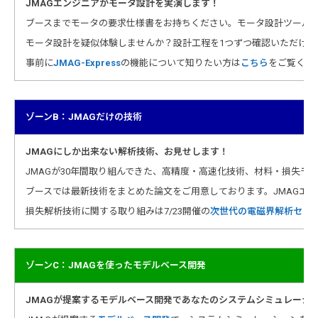
JMAGエンジニアがモータ設計を実演します！
ブースまでモータの要求仕様書をお持ちください。モータ設計ツールJMA
モータ設計を疑似体験しませんか？設計工程を1つずつ確認いただけ
事前に
JMAG-Express
の機能について知りたい方は
こちら
をご覧くだ
ゾーンB：JMAGだけの技術
JMAGにしか出来ない解析技術、お見せします！
JMAGが30年間取り組んできた、高精度・高速化技術、材料・損失モ
ブースでは最新技術をまとめた論文をご用意しております。JMAGエ
損失解析技術に関する取り組みは7/23開催の
次世代の電磁界解析セミ
ゾーンC：JMAGを使ったモデルベース開発
JMAGが提案するモデルベース開発であなたのシステムシミュレーシ