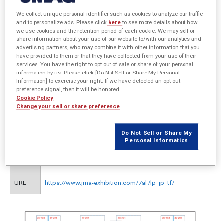
We collect unique personal identifier such as cookies to analyze our traffic
and to personalize ads. Please click
here
to see more details about how
we use cookies and the retention period of each cookie. We may sell or
開催概要
share information about your use of our website to/with our analytics and
advertising partners, who may combine it with other information that you
have provided to them or that they have collected from your use of their
services. You have the right to opt out of sale or share of your personal
information by us. Please click [Do Not Sell or Share My Personal
主催
一般社団法人 日本能率協会
Information] to exercise your right. If we have detected an opt-out
preference signal, then it will be honored.
Cookie Policy
日時
2013年7月17日（水）～19日（金） 10:00～17:00
Change your sell or share preference
場所
東京ビッグサイト（有明・東京国際展示場）
Do Not Sell or Share My
Personal Information
ブース
モータ技術展：3C-201（東3ホール）
EMC・ノイズ対策技術展：2C-209（東2ホール）
URL
https://www.jma-exhibition.com/7all/lp_jp_tf/