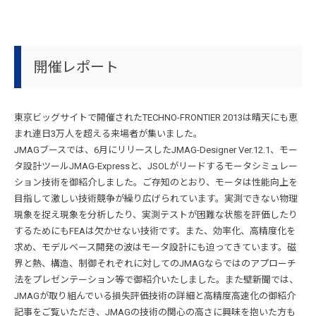
開催レポート
東京ビッグサイトで開催されたTECHNO-FRONTIER 2013は晴天にも恵
まれ連日3万人を超える来場者が集いました。
JMAGブースでは、6月にリリースしたJMAG-Designer Ver.12.1、モー
タ設計ツールJMAG-Expressと、JSOLがリードするモータシミュレー
ション技術を御紹介しました。ご存知のとおり、モータは性能向上を
目指して激しい技術競争が繰り広げられています。実測できない物理
現象を捉え現象を分析したり、実測テストが困難な状態を評価したり
するためにもFEAは欠かせない技術です。また、効率化、高精度化を
求め、モデルベース開発の波はモータ設計にも迫ってきています。磁
界と熱、構造、制御それぞれに対してのJMAGならではのアプローチ
法をプレゼンテーション等で御紹介いたしました。また壁新聞では、
JMAGが取り組んでいる損失評価技術の詳細と高精度高速化の御紹介
記事をご覧いただき、JMAGの技術の関心の高さに興味を抱いた方も