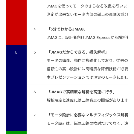
JMAGを使ってモータのさらなる改良を行いまし
測定が出来ないモータ内部の磁束の高調波成分、
4
「5分でわかるJMAG」
JMAGは、設計者向けJMAG-Expressから解
B
5
「JMAGだからできる、損失解析」
モータの構造、動作は複雑化しており、従来の経
信頼性の高い設計には高精度な評価技術が必要で
本プレゼンテーションでは現実のモータに即した高
6
「JMAGで高精度な解析を高速に行う」
解析精度と速度には二律背反の関係があります。
7
「モータ設計に必要なマルチフィジックス解析」
モータ設計は、磁気回路の検討だけでなく、遠心