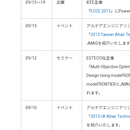
09/15～19
出展
IEEE主催
「
ECCE 2013
」にPower
09/13
イベント
アルテアエンジニアリ
「
2013 Taiwan Altair T
JMAGを紹介いたしま
09/12
セミナー
ESTECO社主催
「Multi-Objective Optimi
Design Using modeF
modeFRONTIERと
れます。
09/10
イベント
アルテアエンジニアリ
「
2013 UK Altair Techn
を紹介いたします。