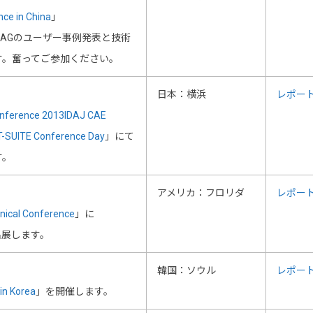
ce in China
」
MAGのユーザー事例発表と技術
す。奮ってご参加ください。
日本：横浜
レポー
onference 2013IDAJ CAE
T-SUITE Conference Day
」にて
す。
アメリカ：フロリダ
レポー
nical Conference
」に
nsが出展します。
韓国：ソウル
レポー
in Korea
」を開催します。