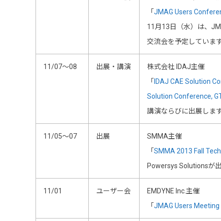
「
JMAG Users Conferen
11月13日（水）は、J
交流会を予定していま
11/07～08
出展・講演
株式会社 IDAJ主催
「
IDAJ CAE Solution C
Solution Conference, G
講演ならびに出展しま
11/05～07
出展
SMMA主催
「
SMMA 2013 Fall Tech
Powersys Solutio
11/01
ユーザー会
EMDYNE Inc.主催
「
JMAG Users Meeting 