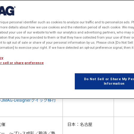
開催地
レポー
名古屋
レポー
nique personal identifier such as cookies to analyze our traffic and to personalize ads. P
in中部
 more details about how we use cookies and the retention period of each cookie. We may 
」にてJMAGの紹介をい
about your use of our website to/with our analytics and advertising partners, who may c
ation that you have provided to them or that they have collected from your use of their s
ht to opt out of sale or share of your personal information by us. Please click [Do Not Sel
rmation] to exercise your right. If we have detected an opt-out preference signal, then it 
3
」を開催します。
日本：東京・品川
レポー
cy
r sell or share preference
ー開催
インターネット上
ジョンアップセミナー 第12回
Do Not Sell or Share My Pe
Information
ー開催
インターネット上
JMAG-Designerクイック移行
主催
日本：名古屋
ナー ～プレス成形／鍛造／熱