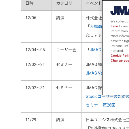
日時
カテゴリ
イベント名称
12/06
講演
株式会社大塚商会主催
We collect u
「
大塚商会CAEサミット
here
to see
information 
たします。
other inform
have the rig
Personal Info
12/04～05
ユーザー会
「
JMAGユーザー会201
honored.
Cookie Poli
Change you
12/02～31
セミナー
JMAG 録画WEBセミナ
JMAG Ver.12 バー
12/02～31
セミナー
JMAG 録画WEBセミナ
Studioユーザーのための
セミナー 第26回
11/29
講演
日本ユニシス株式会社
「製造業向けCAEセミ