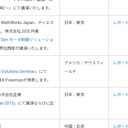
AE～」にて講演いたします。
thWorks Japan、ディエス
日本：東京
レポー
、株式会社JSOL共催
RTSim モータ制御ソリューショ
弊社西尾が講演いたします。
アメリカ：サウスフィ
レポー
 Solutions Seminar
」にて
ールド
連携をPowersysが発表します。
株式会社主催
日本：東京
レポー
an 2013
」にて講演ならびに出
催
中国：北京
レポー