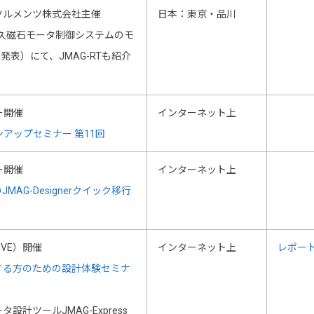
ツルメンツ株式会社主催
日本：東京・品川
 永久磁石モータ制御システムのモ
発表）にて、JMAG-RTも紹介
ー開催
インターネット上
ジョンアップセミナー 第11回
ー開催
インターネット上
JMAG-Designerクイック移行
IVE）開催
インターネット上
レポー
する方のための設計体験セミナ
計ツールJMAG-Express