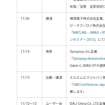
処理／溶接 生産技術C
11/26
講演
穂高電子株式会社主催、Ma
ピーテクノロジ株式会社
「
MATLAB・JMAG・
ンセミナー 2013
」にて
11/14
発表
Synopsys, Inc.主催
「
Synopsys Automotive
SaberとJMAG-RTの
11/13
出展・講演
エルエムエスジャパン
「
LMS Conference Jap
展します。
11/12～13
ユーザー会
IDAJ-China Co., LTD.主