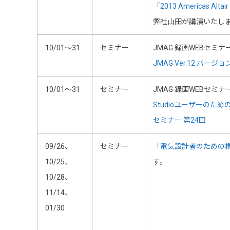
「
2013 Americas Altai
弊社山田が講演いたし
10/01～31
セミナー
JMAG 録画WEBセミナ
JMAG Ver.12 バー
10/01～31
セミナー
JMAG 録画WEBセミナ
Studioユーザーのための
セミナー 第24回
09/26、
セミナー
「
電気設計者のための
10/25、
す。
10/28、
11/14、
01/30