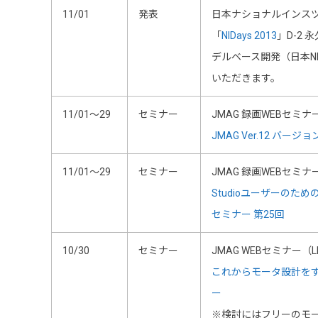
11/01
発表
日本ナショナルインス
「
NIDays 2013
」D-2
デルベース開発（日本NI
いただきます。
11/01～29
セミナー
JMAG 録画WEBセミナ
JMAG Ver.12 バー
11/01～29
セミナー
JMAG 録画WEBセミナ
Studioユーザーのための
セミナー 第25回
10/30
セミナー
JMAG WEBセミナー（L
これからモータ設計を
ー
※検討にはフリーのモータ設