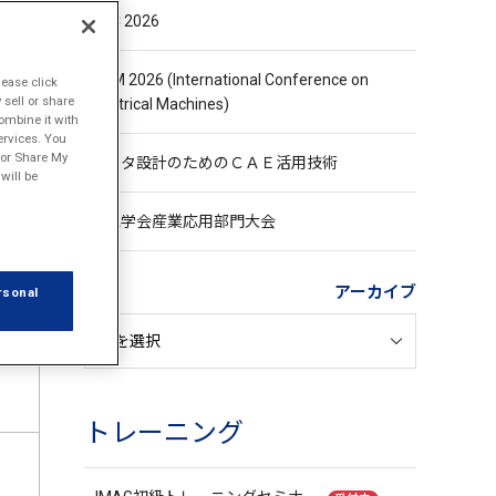
ト
ASC 2026
ト
ICEM 2026 (International Conference on
lease click
sell or share
Electrical Machines)
ombine it with
ervices. You
l or Share My
モータ設計のためのＣＡＥ活用技術
will be
ト
電気学会産業応用部門大会
アーカイブ
rsonal
トレーニング