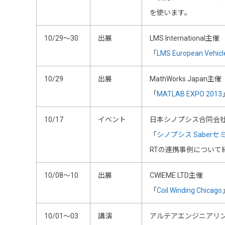
を使います。
10/29～30
出展
LMS International主催
「
LMS European Vehicl
10/29
出展
MathWorks Japan主催
「
MATLAB EXPO 2013
10/17
イベント
日本シノプシス合同会
「
シノプシス Saberセ
RTの連携事例について
10/08～10
出展
CWIEME LTD主催
「
Coil Winding Chicago
10/01～03
講演
アルテアエンジニアリ