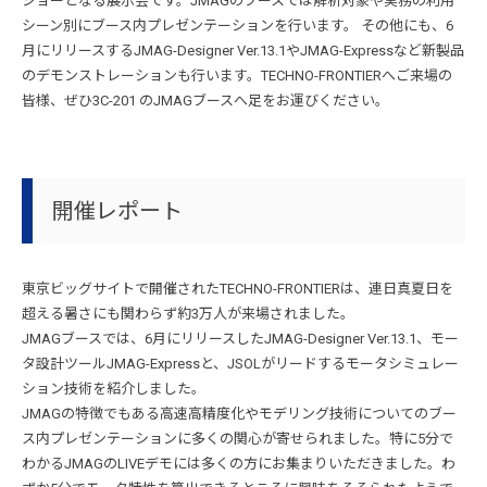
ショーとなる展示会です。JMAGのブースでは解析対象や実務の利用
シーン別にブース内プレゼンテーションを行います。 その他にも、6
月にリリースするJMAG-Designer Ver.13.1やJMAG-Expressなど新製品
のデモンストレーションも行います。TECHNO-FRONTIERへご来場の
皆様、ぜひ3C-201 のJMAGブースへ足をお運びください。
開催レポート
東京ビッグサイトで開催されたTECHNO-FRONTIERは、連日真夏日を
超える暑さにも関わらず約3万人が来場されました。
JMAGブースでは、6月にリリースしたJMAG-Designer Ver.13.1、モー
タ設計ツールJMAG-Expressと、JSOLがリードするモータシミュレー
ション技術を紹介しました。
JMAGの特徴でもある高速高精度化やモデリング技術についてのブー
ス内プレゼンテーションに多くの関心が寄せられました。特に5分で
わかるJMAGのLIVEデモには多くの方にお集まりいただきました。わ