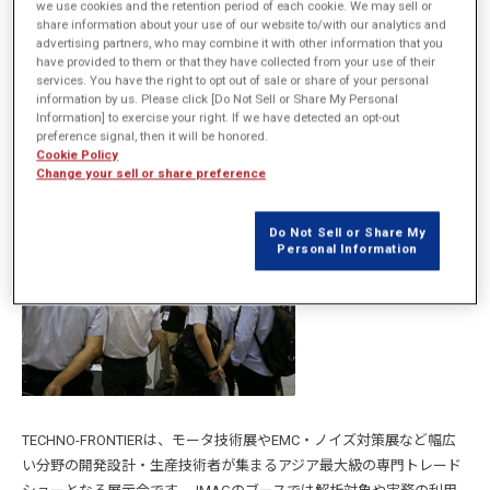
we use cookies and the retention period of each cookie. We may sell or
share information about your use of our website to/with our analytics and
日時
2014年7月23日（水）～7月25日（金）
advertising partners, who may combine it with other information that you
have provided to them or that they have collected from your use of their
services. You have the right to opt out of sale or share of your personal
場所
東京ビッグサイト（日本：東京都・江東区）
information by us. Please click [Do Not Sell or Share My Personal
Information] to exercise your right. If we have detected an opt-out
preference signal, then it will be honored.
URL
https://www.jmag-international.com/jp/event/2014y/2014_techno_
Cookie Policy
Change your sell or share preference
Do Not Sell or Share My
Personal Information
TECHNO-FRONTIERは、モータ技術展やEMC・ノイズ対策展など幅広
い分野の開発設計・生産技術者が集まるアジア最大級の専門トレード