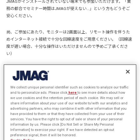
JMAGがインストールされていない端末でも参加いただけます。「業
務の都合でセミナー時間はJMAGが使えない…」という方もどうぞご
安心ください。
尚、ご参加にあたり、モニターは2画面以上、リモート操作を伴うた
めインターネット接続で十分な回線速度をご用意ください。（回線速
度が遅い場合、十分な操作はいただけませんので予めご了承くださ
い）
※プログラムは変更になる場合がございます。予めご了承ください。
最新情報はJMAG WEBサイトをご覧ください。
※教育機関からのご参加の方へ：ご質問内容によっては技術サポート
We collect unique personal identifier such as cookies to analyze our traffic
チケットが必要となります。予めご了承願います。
and to personalize ads. Please click
here
to see more details about how
we use cookies and the retention period of each cookie. We may sell or
share information about your use of our website to/with our analytics and
advertising partners, who may combine it with other information that you
ご契約時にメールにてライセンス管理者に案内をしているライ
have provided to them or that they have collected from your use of their
センスIDとパスワード、もしくはユーザーIDをご用意くださ
services. You have the right to opt out of sale or share of your personal
information by us. Please click [Do Not Sell or Share My Personal
い。詳しくは以下をご欄ください。
Information] to exercise your right. If we have detected an opt-out
JMAG WEBサイトの認証IDに関して
preference signal, then it will be honored.