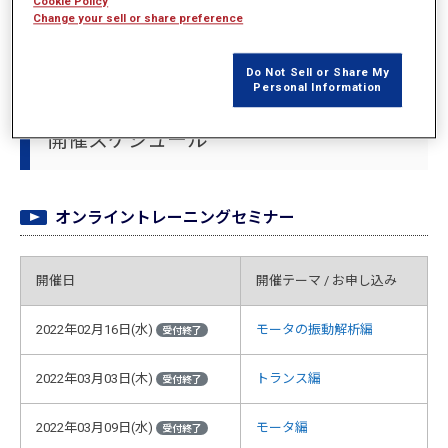
Cookie Policy
※JMAG WEB MEMBER（無料会員）向けのサービスとは異なります。ご注意く
Change your sell or share preference
ださい。
Do Not Sell or Share My
Personal Information
開催スケジュール
オンライントレーニングセミナー
開催日
開催テーマ / お申し込み
2022年02月16日(水)
モータの振動解析編
受付終了
2022年03月03日(木)
トランス編
受付終了
2022年03月09日(水)
モータ編
受付終了