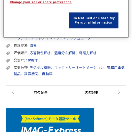
Change your sell or share preference
PDFダウンロードサービスはご利用いただけません
Do Not Sell or Share My
Personal Information
カテゴリー:
JMAGユーザー会講演論文集
アプリケーション:
IPMモータ
、
SPMモータ
、
ステッピングモータ
、
モ
ータ
、
リニアソレノイド・リニアアクチュエータ
物理現象:
磁界
評価項目:
応答特性解析
、
温度分布解析
、
電磁力解析
発表年:
1998年
産業分野:
デジタル機器
、
ファクトリーオートメーション
、
家庭用電気
製品
、
教育機関
、
自動車