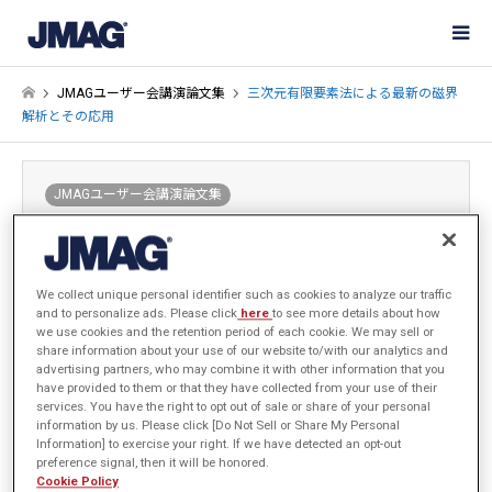
JMAGユーザー会講演論文集
三次元有限要素法による最新の磁界
解析とその応用
JMAGユーザー会講演論文集
三次元有限要素法による最新の磁界解析とそ
の応用
1999-02-24
発表年: 1998年
We collect unique personal identifier such as cookies to analyze our traffic
and to personalize ads. Please click
here
to see more details about how
we use cookies and the retention period of each cookie. We may sell or
share information about your use of our website to/with our analytics and
advertising partners, who may combine it with other information that you
have provided to them or that they have collected from your use of their
岐阜大学 河瀬 順洋
services. You have the right to opt out of sale or share of your personal
information by us. Please click [Do Not Sell or Share My Personal
Information] to exercise your right. If we have detected an opt-out
preference signal, then it will be honored.
概要の掲載はございません
Cookie Policy